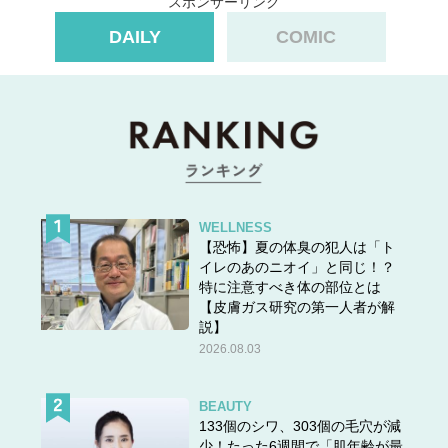
スポンサーリンク
DAILY
COMIC
WELLNESS
【恐怖】夏の体臭の犯人は「ト
イレのあのニオイ」と同じ！？
特に注意すべき体の部位とは
【皮膚ガス研究の第一人者が解
説】
2026.08.03
BEAUTY
133個のシワ、303個の毛穴が減
少！たった6週間で「肌年齢が最