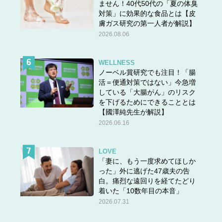
ません！40代50代の「夏の体臭
対策」に効果的な食品とは【皮
膚ガス研究の第一人者が解説】
2026.08.06
WELLNESS
ノーベル賞研究でも注目！「腸
活＝便通対策ではない」今急増
している「大腸がん」のリスク
を下げるためにできることとは
【國澤純先生が解説】
2026.06.16
LOVE
「妻に、もう一度求めてほしか
った」外に逃げた47歳夫の告
白。痛烈な遠回りを経てたどり
着いた「10数年目の本音」
2026.07.31