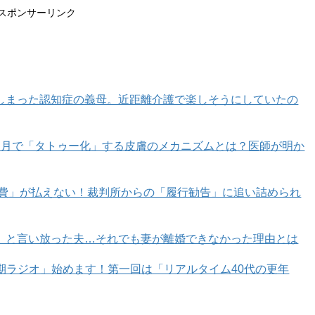
スポンサーリンク
しまった認知症の義母。近距離介護で楽しそうにしていたの
カ月で「タトゥー化」する皮膚のメカニズムとは？医師が明か
育費」が払えない！裁判所からの「履行勧告」に追い詰められ
」と言い放った夫…それでも妻が離婚できなかった理由とは
年期ラジオ」始めます！第一回は「リアルタイム40代の更年