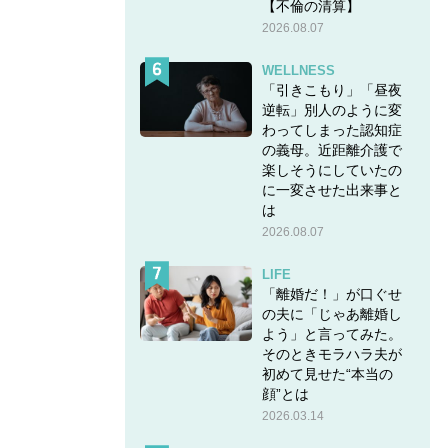
【不倫の清算】
2026.08.07
WELLNESS
「引きこもり」「昼夜
逆転」別人のように変
わってしまった認知症
の義母。近距離介護で
楽しそうにしていたの
に一変させた出来事と
は
2026.08.07
LIFE
「離婚だ！」が口ぐせ
の夫に「じゃあ離婚し
よう」と言ってみた。
そのときモラハラ夫が
初めて見せた“本当の
顔”とは
2026.03.14