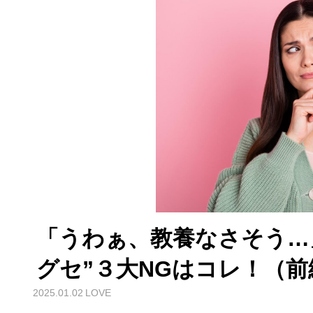
「うわぁ、教養なさそう…
グセ”３大NGはコレ！（前
2025.01.02
LOVE