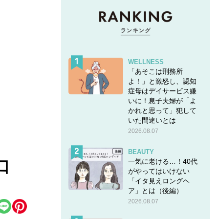
WELLNESS
「あそこは刑務所
よ！」と激怒し、認知
症母はデイサービス嫌
いに！息子夫婦が「よ
かれと思って」犯して
いた間違いとは
2026.08.07
BEAUTY
一気に老ける…！40代
口
がやってはいけない
「イタ見えロングヘ
ア」とは（後編）
2026.08.07