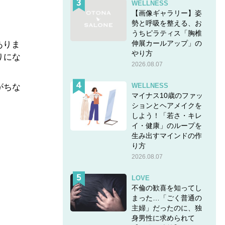
WELLNESS
【画像ギャラリー】姿
勢と呼吸を整える、お
うちピラティス「胸椎
伸展カールアップ」の
ありま
やり方
りにな
2026.08.07
WELLNESS
がちな
マイナス10歳のファッ
ションとヘアメイクを
しよう！「若さ・キレ
イ・健康」のループを
生み出すマインドの作
り方
2026.08.07
LOVE
不倫の歓喜を知ってし
まった…「ごく普通の
主婦」だったのに、独
身男性に求められて