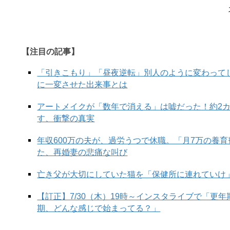
【注目の記事】
「引きこもり」「昼夜逆転」別人のように変わって
に一変させた出来事とは
アートメイクが「数年で消える」は嘘だった！約2
す、衝撃の真実
年収600万の夫が、過労うつで休職。「月7万の養
た、再婚妻の悲痛な叫び
亡き父が大切にしていた猫を「保健所に連れていけ
【訂正】7/30（木）19時～インスタライブで「更
期、どんな感じで始まってる？」