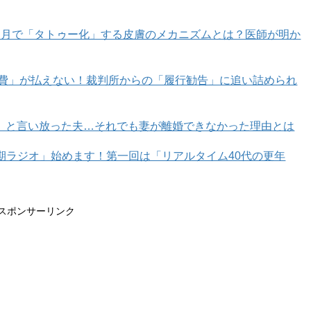
カ月で「タトゥー化」する皮膚のメカニズムとは？医師が明か
育費」が払えない！裁判所からの「履行勧告」に追い詰められ
」と言い放った夫…それでも妻が離婚できなかった理由とは
年期ラジオ」始めます！第一回は「リアルタイム40代の更年
ないので注意しましょう。
スポンサーリンク
our place?
ったかな？
any spare?
る？