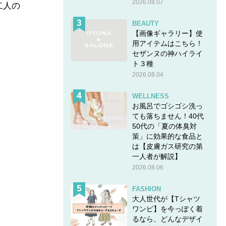
2026.08.07
二人の
BEAUTY
【画像ギャラリー】使
用アイテムはこちら！
セザンヌの神ハイライ
ト３種
2026.08.04
WELLNESS
お風呂でゴシゴシ洗っ
ても落ちません！40代
50代の「夏の体臭対
策」に効果的な食品と
は【皮膚ガス研究の第
一人者が解説】
2026.08.06
FASHION
大人世代が【Tシャツ
ワンピ】を今っぽく着
るなら、どんなデザイ