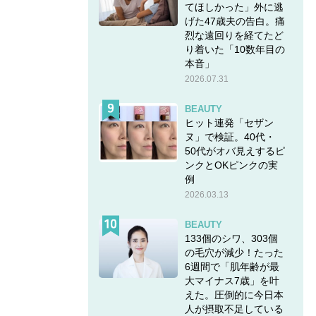
てほしかった」外に逃
げた47歳夫の告白。痛
烈な遠回りを経てたど
り着いた「10数年目の
本音」
2026.07.31
BEAUTY
ヒット連発「セザン
ヌ」で検証。40代・
50代がオバ見えするピ
ンクとOKピンクの実
例
2026.03.13
BEAUTY
133個のシワ、303個
の毛穴が減少！たった
6週間で「肌年齢が最
大マイナス7歳」を叶
えた。圧倒的に今日本
人が摂取不足している