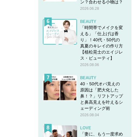
ン？合わせる小物は？
2026.06.28
BEAUTY
「時間帯でメイクを変
える」「仕上げは香
り」！40代・50代の
真夏のキレイの作り方
【植松晃士のエイジレ
ス・ビューティ】
2026.08.06
BEAUTY
40・50代オバ見えの
原因は「肥大化した
鼻！？」リフトアップ
と鼻高見えを叶えるシ
ェーディング術
2026.08.04
LOVE
「妻に、もう一度求め