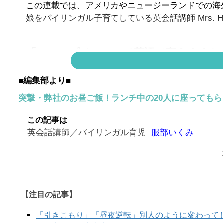
この連載では、アメリカやニュージーランドでの海
娘をバイリンガル子育てしている英会話講師 Mrs. H
「シャープペン」って英語で言えますか
正解は
■編集部より■
↓
突撃・弊社のお昼ご飯！ランチ中の20人に座っても
↓
この記事は
↓
英会話講師／バイリンガル育児
服部いくみ
【注目の記事】
「引きこもり」「昼夜逆転」別人のように変わって