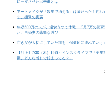
に一変させた出来事とは
アートメイクが「数年で消える」は嘘だった！約2
す、衝撃の真実
年収600万の夫が、過労うつで休職。「月7万の養
た、再婚妻の悲痛な叫び
亡き父が大切にしていた猫を「保健所に連れていけ
mechanical
= 機械的な、機械の
【訂正】7/30（木）19時～インスタライブで「更
期、どんな感じで始まってる？」
シャープペンは実は和製英語。海外では意味が通じ
I can’t find my
mechanical
pencil,
did I leave it at y
シャーペンが見つからないんだけど、そこに忘れて
My
mechanical pencil
ran out of lead, do you have 
シャーペンの芯切らしちゃったんだけど、余分にあ