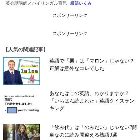
英会話講師／バイリンガル育児
服部いくみ
↓
スポンサーリンク
スポンサーリンク
スポンサーリンク
【人気の関連記事】
英語で「栗」は「マロン」じゃない？
正解は意外なコレでした
あなたはこの英語、わかりますか？
「いちばん読まれた」英語クイズラン
キング
「飲み代」は「のみだい」じゃない⁉簡
できる＝can なので Can you 〜？ と聞いてしまいがちで
単なのに読み間違える熟語9選
すが