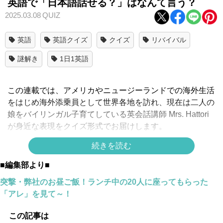
英語で「日本語話せる？」はなんて言う？
2025.03.08
QUIZ
英語
英語クイズ
クイズ
リバイバル
謎解き
1日1英語
この連載では、アメリカやニュージーランドでの海外生活
をはじめ海外添乗員として世界各地を訪れ、現在は二人の
娘をバイリンガル子育てしている英会話講師 Mrs. Hattori
が身近な表現をクイズ形式でお届けします。
続きを読む
「日本語話せる？」って英語で言えますか？
■編集部より■
正解は
突撃・弊社のお昼ご飯！ランチ中の20人に座ってもらった
「アレ」を見て～！
↓
↓
この記事は