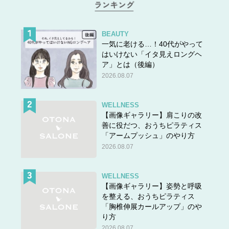
BEAUTY
一気に老ける…！40代がやって
はいけない「イタ見えロングヘ
答えは＞＞
こちら
ア」とは（後編）
2026.08.07
WELLNESS
【画像ギャラリー】肩こりの改
善に役だつ、おうちピラティス
「アームプッシュ」のやり方
2026.08.07
WELLNESS
【画像ギャラリー】姿勢と呼吸
を整える、おうちピラティス
「胸椎伸展カールアップ」のや
り方
2026.08.07