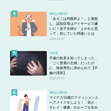
WELLNESS
「あそこは刑務所よ！」と激怒
し、認知症母はデイサービス嫌
いに！息子夫婦が「よかれと思
って」犯していた間違いとは
2026.08.07
LOVE
不倫の歓喜を知ってしまった…
「ごく普通の主婦」だったの
に、独身男性に求められて【不
倫の清算】
2026.08.07
WELLNESS
マイナス10歳のファッションと
ヘアメイクをしよう！「若さ・
キレイ・健康」のループを生み