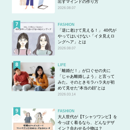
出すマインドの作り方
2026.08.07
FASHION
「逆に老けて見える！」 40代が
やってはいけない「イタ見えロ
ングヘア」とは
2026.08.07
LIFE
「離婚だ！」が口ぐせの夫に
「じゃあ離婚しよう」と言って
みた。そのときモラハラ夫が初
めて見せた“本当の顔”とは
2026.03.14
FASHION
大人世代が【Tシャツワンピ】を
今っぽく着るなら、どんなデザ
イン？合わせる小物は？