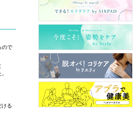
るので
と
た。
だける