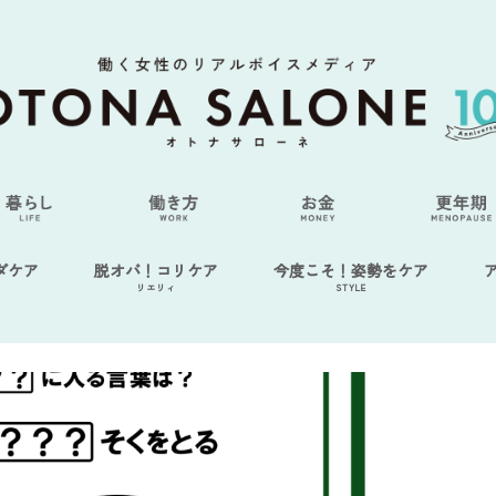
ダケア
脱オバ！コリケア
今度こそ！姿勢をケア
リエリィ
STYLE