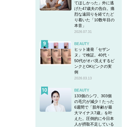
てほしかった」外に逃
げた47歳夫の告白。痛
烈な遠回りを経てたど
り着いた「10数年目の
本音」
2026.07.31
BEAUTY
ヒット連発「セザン
ヌ」で検証。40代・
50代がオバ見えするピ
ンクとOKピンクの実
例
2026.03.13
BEAUTY
133個のシワ、303個
の毛穴が減少！たった
6週間で「肌年齢が最
大マイナス7歳」を叶
えた。圧倒的に今日本
人が摂取不足している