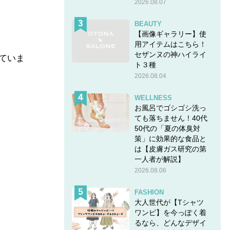
2026.08.07
BEAUTY
【画像ギャラリー】使
用アイテムはこちら！
セザンヌの神ハイライ
していま
ト３種
2026.08.04
WELLNESS
お風呂でゴシゴシ洗っ
ても落ちません！40代
50代の「夏の体臭対
策」に効果的な食品と
は【皮膚ガス研究の第
一人者が解説】
2026.08.06
FASHION
大人世代が【Tシャツ
ワンピ】を今っぽく着
るなら、どんなデザイ