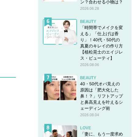
ン？合わせる小物は？
2026.06.28
BEAUTY
「時間帯でメイクを変
える」「仕上げは香
り」！40代・50代の
真夏のキレイの作り方
【植松晃士のエイジレ
ス・ビューティ】
2026.08.06
BEAUTY
40・50代オバ見えの
原因は「肥大化した
鼻！？」リフトアップ
と鼻高見えを叶えるシ
ェーディング術
2026.08.04
LOVE
「妻に、もう一度求め