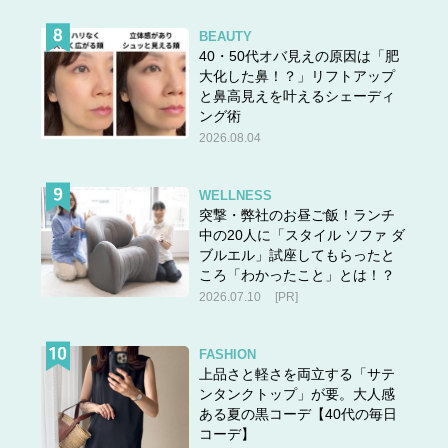
BEAUTY
40・50代オバ見えの原因は「肥
大化した鼻！？」リフトアップ
と鼻高見えを叶えるシェーディ
ング術
2026.08.04
WELLNESS
突撃・弊社のお昼ご飯！ランチ
中の20人に「スタイル ソファ ダ
ブルエル」試座してもらったと
ころ「わかったこと」とは！？
2026.07.10
[PR]
FASHION
上品さと軽さを両立する「サテ
ンタンクトップ」が要。大人感
ある夏の黒コーデ【40代の毎日
コーデ】