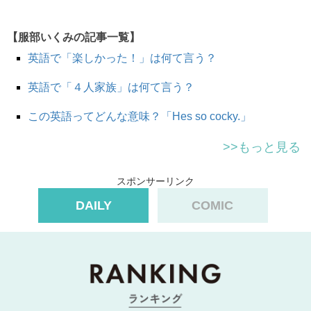
使います。
【服部いくみの記事一覧】
英語で「楽しかった！」は何て言う？
Who are you? ですと「あなた誰？」のような感じで少
しきつい、
失礼
な印象も与えかねないので気をつけましょ
英語で「４人家族」は何て言う？
う。
また、電話の場合は「
Who’s calling?」
も丁寧な言い方で
この英語ってどんな意味？「Hes so cocky.」
お勧めです。
>>もっと見る
Who is it?
スポンサーリンク
どなたですか？
DAILY
COMIC
It’s your friend from school.
学校の友達だよ。
Who is it?
どちら様ですか？