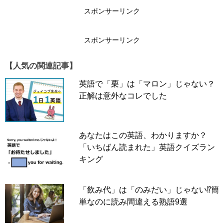
↓
スポンサーリンク
スポンサーリンク
スポンサーリンク
【人気の関連記事】
英語で「栗」は「マロン」じゃない？
正解は意外なコレでした
あなたはこの英語、わかりますか？
「いちばん読まれた」英語クイズラン
キング
「飲み代」は「のみだい」じゃない⁉簡
単なのに読み間違える熟語9選
「どちら様ですか？」「どなたですか？」
と
電話やドアの
向こうなど、
見えない相手に聞く時
には
「
Who is it?」
を