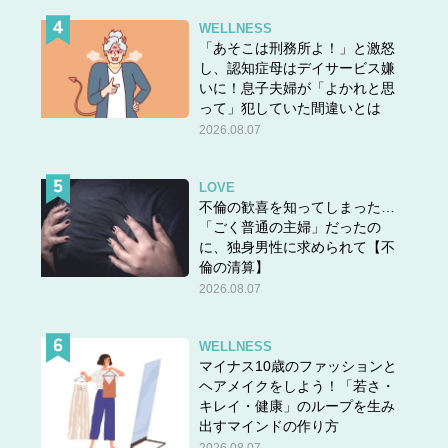
WELLNESS
「あそこは刑務所よ！」と激怒
し、認知症母はデイサービス嫌
いに！息子夫婦が「よかれと思
って」犯していた間違いとは
答えは＞＞
こちら
2026.08.07
LOVE
不倫の歓喜を知ってしまった…
「ごく普通の主婦」だったの
に、独身男性に求められて【不
倫の清算】
2026.08.07
WELLNESS
マイナス10歳のファッションと
ヘアメイクをしよう！「若さ・
キレイ・健康」のループを生み
出すマインドの作り方
2026.08.07