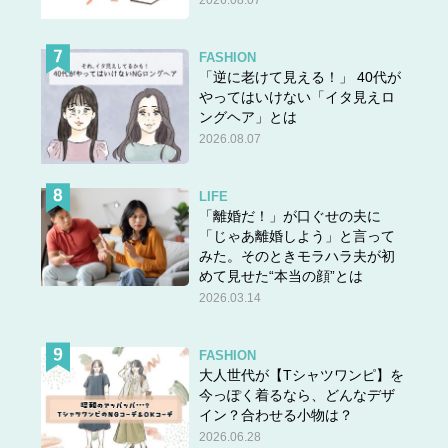
FASHION
「逆に老けて見える！」 40代が
やってはいけない「イタ見えロ
ングヘア」とは
2026.08.07
LIFE
「離婚だ！」が口ぐせの夫に
「じゃあ離婚しよう」と言って
みた。そのときモラハラ夫が初
めて見せた“本当の顔”とは
2026.03.14
FASHION
大人世代が【Tシャツワンピ】を
今っぽく着るなら、どんなデザ
イン？合わせる小物は？
2026.06.28