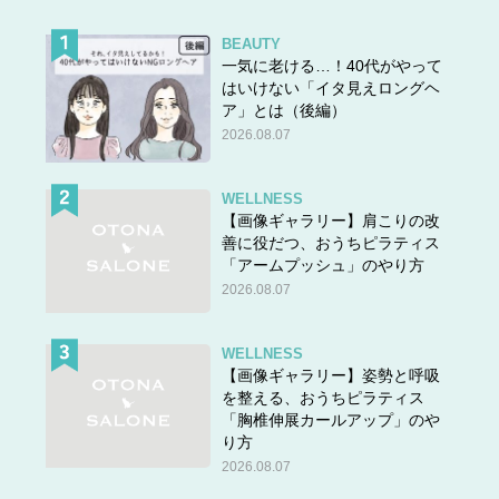
It’s Dad. Open the door.
BEAUTY
お父さんだよ。ドアを開けて。
一気に老ける…！40代がやって
はいけない「イタ見えロングヘ
ア」とは（後編）
Who are you? ではなく、
Who is it?
ぜひ
使ってみてくだ
2026.08.07
さいね ♪
WELLNESS
【画像ギャラリー】肩こりの改
★他の問題にもチャレンジ！
善に役だつ、おうちピラティス
「アームプッシュ」のやり方
2026.08.07
WELLNESS
【画像ギャラリー】姿勢と呼吸
を整える、おうちピラティス
「胸椎伸展カールアップ」のや
り方
2026.08.07