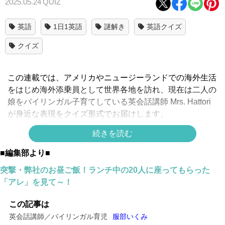
2025.05.24
QUIZ
英語
1日1英語
謎解き
英語クイズ
クイズ
この連載では、アメリカやニュージーランドでの海外生活
をはじめ海外添乗員として世界各地を訪れ、現在は二人の
娘をバイリンガル子育てしている英会話講師 Mrs. Hattori
が身近な表現をクイズ形式でお届けします。
続きを読む
「どちら様ですか？」って英語で言えます
■編集部より■
か？
突撃・弊社のお昼ご飯！ランチ中の20人に座ってもらった
「アレ」を見て～！
正解は
↓
この記事は
英会話講師／バイリンガル育児
服部いくみ
↓