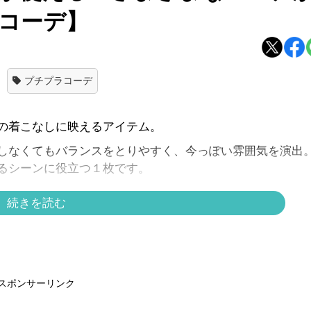
日コーデ】
プチプラコーデ
の着こなしに映えるアイテム。
しなくてもバランスをとりやすく、今っぽい雰囲気を演出
るシーンに役立つ１枚です。
続きを読む
パンツが全体にやさしい抜けを与え、白のシャツの清潔感
ミックス感も、きちんと感にひとさじのカジュアルを添え
スポンサーリンク
です。