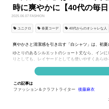
時に爽やかに【40代の毎
2025.06.07
FASHION
ユニクロ
春夏コーデ
40代からのオシャレな人
爽やかさと清潔感を引き出す「白シャツ」は、初夏
ゆとりのあるシルエットのショート丈なら、インに
りとしても、レイヤードとしても使いやすくあらゆ
ラフに肩掛けしたニットと、ベージュのテーパード
立てます。
この記事は
ファッション＆クラフトライター
後藤麻衣
メンズライクな腕時計やシルバーアクセを効かせた
る好バランス。
初夏のON/OFF兼用スタイルとしても活躍する一例