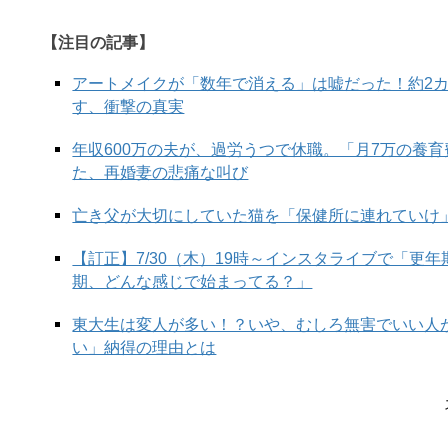
【注目の記事】
アートメイクが「数年で消える」は嘘だった！約2
▶▶こちらも人気！！▶▶
今年の夏カーデ、何を選
す、衝撃の真実
年収600万の夫が、過労うつで休職。「月7万の養
次の
た、再婚妻の悲痛な叫び
亡き父が大切にしていた猫を「保健所に連れていけ
【訂正】7/30（木）19時～インスタライブで「更
期、どんな感じで始まってる？」
東大生は変人が多い！？いや、むしろ無害でいい人
い」納得の理由とは