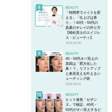
BEAUTY
「時間帯でメイクを変
える」「仕上げは香
り」！40代・50代の
真夏のキレイの作り方
【植松晃士のエイジレ
ス・ビューティ】
2026.08.06
BEAUTY
40・50代オバ見えの
原因は「肥大化した
鼻！？」リフトアップ
と鼻高見えを叶えるシ
ェーディング術
2026.08.04
BEAUTY
ヒット連発「セザン
ヌ」で検証。40代・
50代がオバ見えするピ