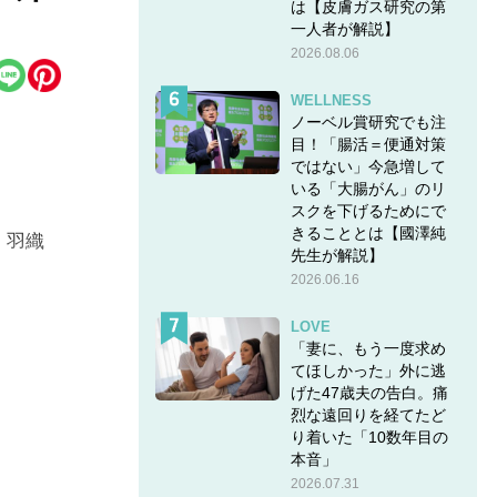
は【皮膚ガス研究の第
一人者が解説】
2026.08.06
WELLNESS
ノーベル賞研究でも注
目！「腸活＝便通対策
ではない」今急増して
いる「大腸がん」のリ
スクを下げるためにで
きることとは【國澤純
。羽織
先生が解説】
2026.06.16
LOVE
を引き
「妻に、もう一度求め
てほしかった」外に逃
げた47歳夫の告白。痛
てくれ
烈な遠回りを経てたど
り着いた「10数年目の
本音」
2026.07.31