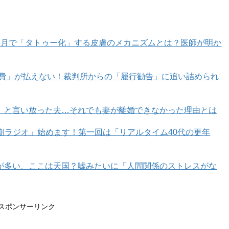
カ月で「タトゥー化」する皮膚のメカニズムとは？医師が明か
ぶ？機能性とビジュアルを備える一枚とは
育費」が払えない！裁判所からの「履行勧告」に追い詰められ
ページへ >>
」と言い放った夫…それでも妻が離婚できなかった理由とは
1
2
年期ラジオ」始めます！第一回は「リアルタイム40代の更年
が多い、ここは天国？嘘みたいに「人間関係のストレスがな
スポンサーリンク