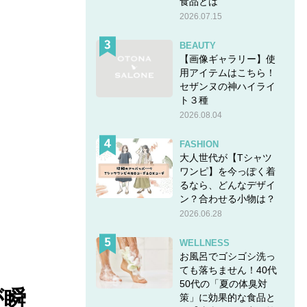
食品とは
2026.07.15
BEAUTY
【画像ギャラリー】使
用アイテムはこちら！
セザンヌの神ハイライ
ト３種
2026.08.04
FASHION
大人世代が【Tシャツ
ワンピ】を今っぽく着
るなら、どんなデザイ
ン？合わせる小物は？
2026.06.28
WELLNESS
お風呂でゴシゴシ洗っ
ても落ちません！40代
50代の「夏の体臭対
が瞬
策」に効果的な食品と