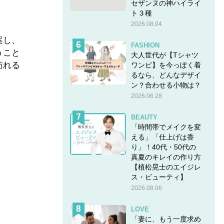
セザンヌの神ハイライ
ト３種
2026.08.04
案し、
FASHION
うこと
大人世代が【Tシャツ
訪れる
ワンピ】を今っぽく着
るなら、どんなデザイ
ン？合わせる小物は？
2026.06.28
BEAUTY
「時間帯でメイクを変
える」「仕上げは香
り」！40代・50代の
真夏のキレイの作り方
【植松晃士のエイジレ
ス・ビューティ】
2026.08.06
LOVE
「妻に、もう一度求め