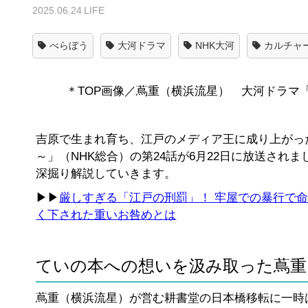
2025.06.24
LIFE
べらぼう
大河ドラマ
NHK大河
カルチャ
＊TOP画像／蔦重（横浜流星） 大河ドラマ「べ
吉原で生まれ育ち、江戸のメディア王に成り上がっ
～」（NHK総合）の第24話が6月22日に放送され
深掘り解説していきます。
▶▶
厳しすぎる「江戸の刑罰」！ 牢屋での暴行で命
く下された重いお咎めとは
ていの本への想いを汲み取った蔦重
蔦重（横浜流星）が営む耕書堂の日本橋移転に一時