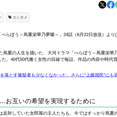
ー
エンタメ
らぼう～蔦重栄華乃夢噺～」24話（6月22日放送）より(C
た蔦重の人生を描いた、大河ドラマ「べらぼう～蔦重栄華
ました。40代50代働く女性の目線で毎話、作品の内容や時代
を落とす被疑者も少なくなかった。さらに“上級国民”にも
…お互いの希望を実現するために
は反対していた女郎屋の主人たちも、今ではすっかり蔦重