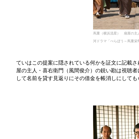
蔦重（横浜流星） 扇屋の主
河ドラマ「べらぼう～蔦重栄華乃
ていはこの提案に隠されている何かを証文に記載さ
屋の主人・喜右衛門（風間俊介）の鋭い勘は視聴者
して名前を貸す見返りにその借金を帳消しにしても