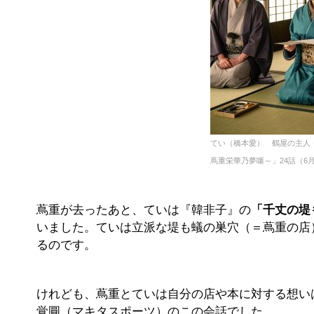
てい（橋本愛） 鶴屋の主人
蔦重栄華乃夢噺～」24話（6月2
蔦重が去ったあと、ていは『韓非子』の
「千丈の堤
いました。ていは立派な堤も蟻の巣穴（＝蔦重の店
るのです。
けれども、蔦重とていは自分の店や本に対する想い
覚圓（マキタスポーツ）のこの会話でした。