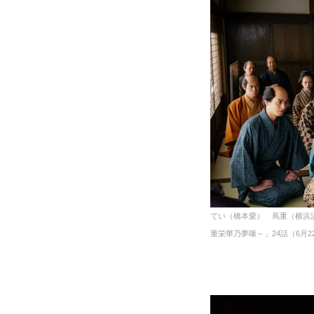
てい（橋本愛） 蔦重（横浜
重栄華乃夢噺～」24話（6月22