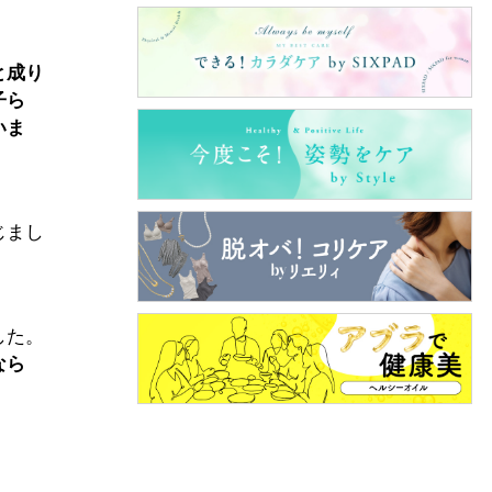
と成り
子ら
いま
じまし
した。
れなら