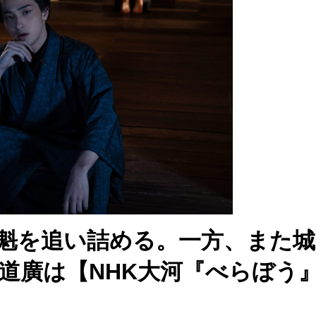
花魁を追い詰める。一方、また
道廣は【NHK大河『べらぼう