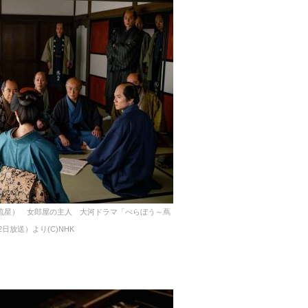
流星） 女郎屋の主人 大河ドラマ「べらぼう～蔦
日放送）より(C)NHK