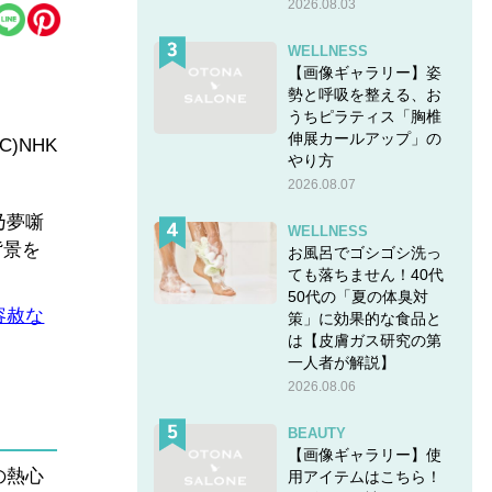
2026.08.03
WELLNESS
【画像ギャラリー】姿
勢と呼吸を整える、お
うちピラティス「胸椎
伸展カールアップ」の
)NHK
やり方
2026.08.07
乃夢噺
WELLNESS
背景を
お風呂でゴシゴシ洗っ
ても落ちません！40代
50代の「夏の体臭対
容赦な
策」に効果的な食品と
は【皮膚ガス研究の第
一人者が解説】
2026.08.06
BEAUTY
【画像ギャラリー】使
の熱心
用アイテムはこちら！