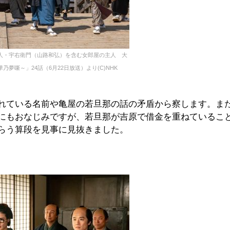
人・宇右衛門（山路和弘）を含む女郎屋の主人 大
夢噺～」24話（6月22日放送）より(C)NHK
れている名前や亀屋の若旦那の話の矛盾から察します。ま
にもおなじみですが、若旦那が吉原で借金を重ねているこ
らう算段を見事に見抜きました。