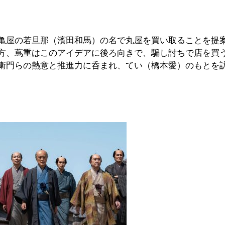
亀屋の若旦那（濱田和馬）の名で丸屋を買い取ることを提
方、蔦重はこのアイデアに後ろ向きで、騙し討ちで店を買
衛門らの熱意と推進力に呑まれ、てい（橋本愛）のもとを