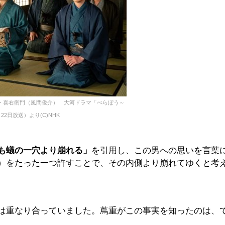
・喜右衛門（風間俊介） 大河ドラマ「べらぼう～
2日放送）より(C)NHK
も蟻の一穴より崩れる」
を引用し、この男への思いを言葉
）をたった一つ許すことで、その内側より崩れてゆくと考
は重なり合っていました。蔦重がこの事実を知ったのは、