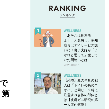
WELLNESS
「あそこは刑務所
よ！」と激怒し、認知
症母はデイサービス嫌
いに！息子夫婦が「よ
かれと思って」犯して
いた間違いとは
2026.08.07
WELLNESS
【恐怖】夏の体臭の犯
城で
人は「トイレのあのニ
オイ」と同じ！？特に
』第
注意すべき体の部位と
は【皮膚ガス研究の第
一人者が解説】