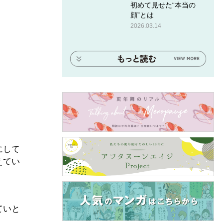
初めて見せた“本当の
顔”とは
2026.03.14
にして
えてい
ていと