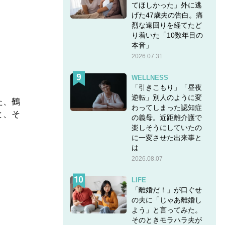
てほしかった」外に逃
げた47歳夫の告白。痛
烈な遠回りを経てたど
り着いた「10数年目の
本音」
2026.07.31
WELLNESS
「引きこもり」「昼夜
逆転」別人のように変
た、鶴
わってしまった認知症
と、そ
の義母。近距離介護で
楽しそうにしていたの
に一変させた出来事と
は
2026.08.07
LIFE
「離婚だ！」が口ぐせ
の夫に「じゃあ離婚し
よう」と言ってみた。
そのときモラハラ夫が