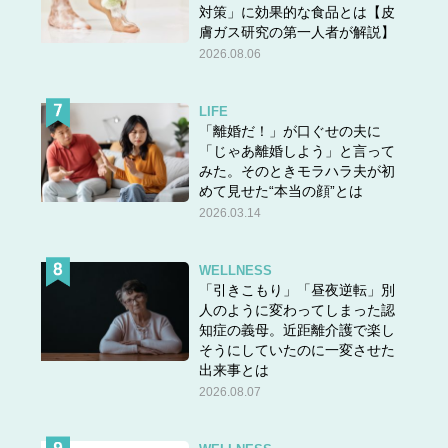
トだった
ようです。
対策」に効果的な食品とは【皮
膚ガス研究の第一人者が解説】
2026.08.06
LIFE
「離婚だ！」が口ぐせの夫に
「じゃあ離婚しよう」と言って
次のページへ >>
みた。そのときモラハラ夫が初
めて見せた“本当の顔”とは
2026.03.14
1
2
WELLNESS
「引きこもり」「昼夜逆転」別
人のように変わってしまった認
知症の義母。近距離介護で楽し
そうにしていたのに一変させた
出来事とは
2026.08.07