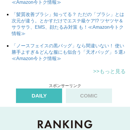
≪Amazon今トク情報≫
「髪質改善ブラシ」知ってる？ ただの「ブラシ」とは
次元が違う。とかすだけでエステ級ケア!? ツヤツヤ＆
サラサラ、EMS、顔たるみ対策 も！≪Amazon今トク
情報≫
「ノースフェイスの黒バッグ」なら間違いない！ 使い
勝手よすぎ＆どんな服にも似合う「天才バッグ」５選♪
≪Amazon今トク情報≫
>>もっと見る
スポンサーリンク
DAILY
COMIC
名残惜しそうに、試乗車をみつめる父
試乗会は、まぁ細かく見ればイロイロありましたが、なん
とか無事に終了！