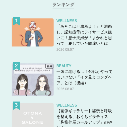
試乗前は「いらね！」「シニアカーは女の人の乗り物だ」
と、とにかく拒否しまくっていた父。
試乗が終わった今は
どうなのか、ドキドキしながら聞いてみました。
WELLNESS
「あそこは刑務所よ！」と激怒
し、認知症母はデイサービス嫌
私「シニアカー、欲しくなった？」
いに！息子夫婦が「よかれと思
って」犯していた間違いとは
父「…………」
2026.08.07
まさかの無言！（笑） しつこくかぶせて聞いてみます。
BEAUTY
一気に老ける…！40代がやって
私「ねーねー、欲しくなった？」
はいけない「イタ見えロングヘ
ア」とは（後編）
父「……まぁ、あれば、便利だよ」
2026.08.07
＿＿＿なんと！あんなに否定的だった父が、肯定的な言葉
を発するとは！
WELLNESS
【画像ギャラリー】姿勢と呼吸
を整える、おうちピラティス
父「でも４０万だろぉ。半額くらいだったら、ばぁさん
「胸椎伸展カールアップ」のや