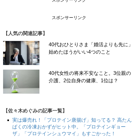
スポンサーリンク
＞＞＞試乗の様子はこちらから読めます。
【関連記事】
父90歳。
「シニアカー」初めての試乗
で見せ
スポンサーリンク
た、予想外の反応とは？ 頑固に「拒否る」父を一発で説
得できた「ニセ仕事」作戦【父の免許返納物語】
【人気の関連記事】
40代おひとりさま「婚活よりも先に」
今回はこの「シニアカー」試乗後の親の反応、試乗してよ
始めたほうがいい4つのこと
かったことなどをお伝えしたいと思います。「親の免許返
納問題」について、少しでも参考になるとうれしいです。
40代女性の将来不安なこと。3位親の
介護、2位自身の健康、1位は？
＊撮影協力／スズキ自販東京
【佐々木めぐみの記事一覧】
意外すぎるファイナルアンサー！ 試乗後、父に
実は爆売れ！「プロテイン唐揚げ」知ってる？ 高たん
「シニアカー、欲しい？」と聞いてみた。父の答え
ぱくの冷凍おかずがヒット中。「プロテインギョー
ザ」「プロテインシュウマイ」もすごかった！
は？