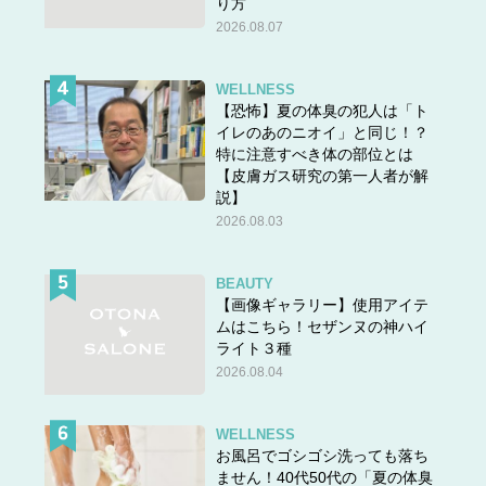
り方
（＝私の母）
に買ってやるのに」
2026.08.07
すっかり、欲しくなっているようです！
WELLNESS
【恐怖】夏の体臭の犯人は「ト
「だったら、私がプレゼントするよ！」
と私が声をかけた
イレのあのニオイ」と同じ！？
とたん、父は急に我にかえったかのように、
「いらね！
特に注意すべき体の部位とは
いらねぇからな！ 買うと歩かなくなるから」
と言い出し
【皮膚ガス研究の第一人者が解
ました。また拒否グセが発動！
説】
2026.08.03
あきらめて私は母や姉とお茶をすることにし、父は隣りの
BEAUTY
部屋でなにやら作業を始めたようでした。しばらくして、
【画像ギャラリー】使用アイテ
父のいる部屋からこれ見よがしに楽しげな音楽が……。
ムはこちら！セザンヌの神ハイ
ライト３種
2026.08.04
背を向けて座っている父の肩越しに画面をのぞいてみた
ら、父は
先ほどの試乗会の写真に音楽をつけ、アルバム編
WELLNESS
集して見ていたのでした（笑）！
父にとっては、久しぶ
お風呂でゴシゴシ洗っても落ち
りに家族４人で外出し、ワーワー騒いだのが楽しいイベン
ません！40代50代の「夏の体臭