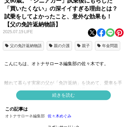
父90歳。「シニアカー」試乗後にもらした
「買いたくない」の深イイすぎる理由とは？
試乗をしてよかったこと、意外な効果も！
【父の免許返納物語】
2025.07.19
LIFE
父の免許返納物語
親の介護
親子
年金問題
こんにちは、オトナサローネ編集部の佐々木です。
離れて暮らす実家の父が「免許返納」を決めて、愛車を手
放しました。移動手段がなくなった父母は、家に引きこも
続きを読む
りがちに。私はいろいろ調べてみた結果「シニアカー」の
存在を知り、苦労の末にとうとう、父母に試乗してもらえ
この記事は
たのですが……。
オトナサローネ編集部
佐々木めぐみ