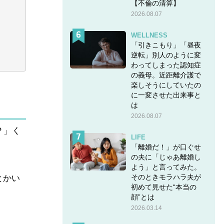
【不倫の清算】
2026.08.07
WELLNESS
「引きこもり」「昼夜
逆転」別人のように変
わってしまった認知症
の義母。近距離介護で
楽しそうにしていたの
に一変させた出来事と
は
2026.08.07
？」く
LIFE
「離婚だ！」が口ぐせ
の夫に「じゃあ離婚し
よう」と言ってみた。
そのときモラハラ夫が
とかい
初めて見せた“本当の
顔”とは
2026.03.14