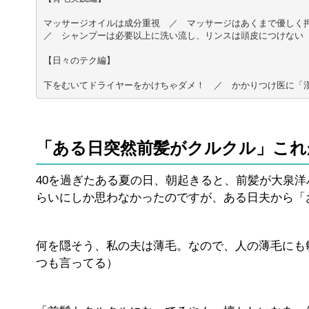
マッサージオイルは成分重視　／　マッサージはあくまで優しく押
／　シャンプーは必要以上に洗い流し、リンスは頭皮につけない

【日々のテク編】

下をむいてドライヤーをかけちゃダメ！　／　かかりつけ医に「
「ある日突然前髪がクルクル」これ
40を過ぎたある夏の日、朝起きると、前髪が大泉
らいにしか思わなかったのですが、ある日夫から「
何を隠そう、私の夫は薄毛。なので、人の薄毛にも
つも言ってる）