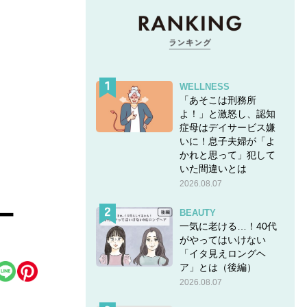
WELLNESS
「あそこは刑務所
よ！」と激怒し、認知
症母はデイサービス嫌
いに！息子夫婦が「よ
かれと思って」犯して
いた間違いとは
2026.08.07
ー
BEAUTY
一気に老ける…！40代
がやってはいけない
「イタ見えロングヘ
ア」とは（後編）
2026.08.07