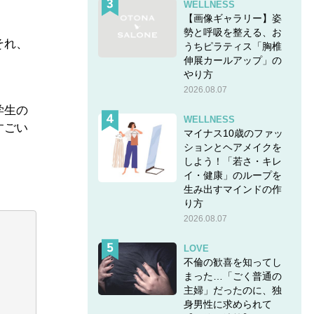
WELLNESS
【画像ギャラリー】姿
勢と呼吸を整える、お
それ、
うちピラティス「胸椎
伸展カールアップ」の
やり方
2026.08.07
学生の
WELLNESS
すごい
マイナス10歳のファッ
ションとヘアメイクを
しよう！「若さ・キレ
イ・健康」のループを
生み出すマインドの作
り方
2026.08.07
LOVE
不倫の歓喜を知ってし
まった…「ごく普通の
主婦」だったのに、独
身男性に求められて