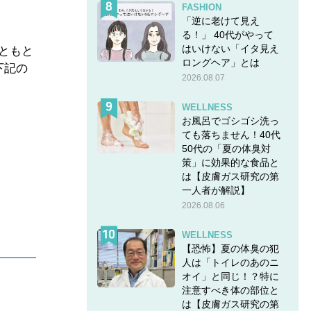
FASHION
「逆に老けて見え
る！」 40代がやって
はいけない「イタ見え
ともと
ロングヘア」とは
下記の
2026.08.07
WELLNESS
お風呂でゴシゴシ洗っ
ても落ちません！40代
50代の「夏の体臭対
策」に効果的な食品と
は【皮膚ガス研究の第
一人者が解説】
2026.08.06
WELLNESS
【恐怖】夏の体臭の犯
人は「トイレのあのニ
オイ」と同じ！？特に
注意すべき体の部位と
は【皮膚ガス研究の第