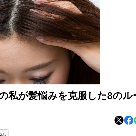
肌の私が髪悩みを克服した8のル
悩み