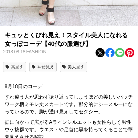
キュッとくびれ見え！スタイル美人になれる
女っぽコーデ【40代の服選び】
2018.08.18
FASHION
高見え
やせ見え
美人見え
8月18日のコーデ
すれ違う人が思わず振り返ってしまうほどの美しいパッチ
ワーク柄ミモレ丈スカートです。部分的にシースルーにな
っているので、脚が透け見えしてセクシー。
裾に向かって広がるAラインシルエットも女性らしく男性
ウケ抜群です。ウエストや足首に黒を持ってくることで華
奢見えさせる秘訣。