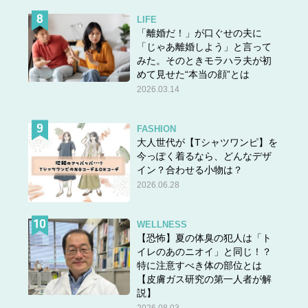
LIFE
「離婚だ！」が口ぐせの夫に
「じゃあ離婚しよう」と言って
みた。そのときモラハラ夫が初
めて見せた“本当の顔”とは
2026.03.14
FASHION
大人世代が【Tシャツワンピ】を
今っぽく着るなら、どんなデザ
イン？合わせる小物は？
2026.06.28
WELLNESS
【恐怖】夏の体臭の犯人は「ト
イレのあのニオイ」と同じ！？
特に注意すべき体の部位とは
【皮膚ガス研究の第一人者が解
説】