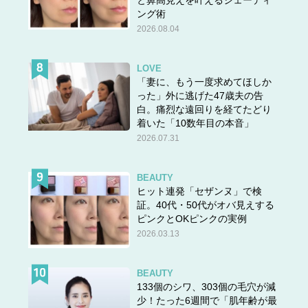
と鼻高見えを叶えるシェーディ
ング術
2026.08.04
LOVE
「妻に、もう一度求めてほしか
った」外に逃げた47歳夫の告
白。痛烈な遠回りを経てたどり
着いた「10数年目の本音」
2026.07.31
BEAUTY
ヒット連発「セザンヌ」で検
証。40代・50代がオバ見えする
ピンクとOKピンクの実例
2026.03.13
BEAUTY
133個のシワ、303個の毛穴が減
少！たった6週間で「肌年齢が最