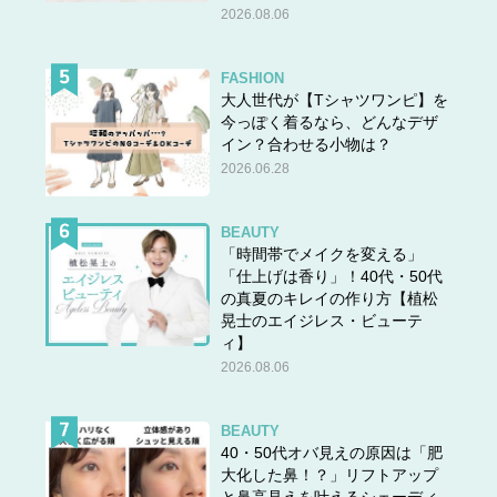
2026.08.06
FASHION
大人世代が【Tシャツワンピ】を
今っぽく着るなら、どんなデザ
イン？合わせる小物は？
2026.06.28
BEAUTY
「時間帯でメイクを変える」
「仕上げは香り」！40代・50代
の真夏のキレイの作り方【植松
晃士のエイジレス・ビューテ
ィ】
2026.08.06
BEAUTY
40・50代オバ見えの原因は「肥
大化した鼻！？」リフトアップ