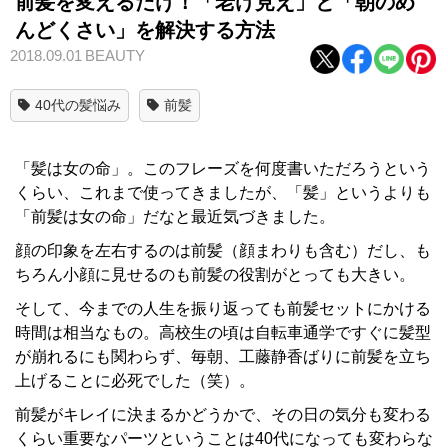
前髪を変えるだけ！「老け見え」と「朝のめ
んどくさい」を解決する方法
2018.09.01
BEAUTY
40代の髪悩み
前髪
「髪は女の命」。このフレーズを何度書いただろうという
くらい、これまで使ってきましたが、「髪」というよりも
「前髪は女の命」だなと最近気づきました。
顔の印象を左右するのは前髪（顔まわりも含む）だし、も
ちろん小顔に見せるのも前髪の役割がとっても大きい。
そして、今までの人生を振り返っても前髪セットにかける
時間は相当なもの。高校生の頃は自転車通学ですぐに髪型
が崩れるにも関わらず、毎朝、工藤静香ばりに前髪を立ち
上げることに必死でした（笑）。
前髪がキレイに決まるかどうかで、その日の気分も変わる
くらい重要なパーツということは40代になっても変わらな