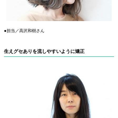
●担当／高沢和樹さん
生えグセありを流しやすいように矯正