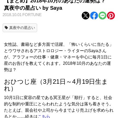
【まとめ】2018年10月のあなたの運勢は？
真夜中の星占い by Saya
2018.10.01
FORTUNE
真夜中の星占い
女性誌、書籍など多方面で活躍、「怖いくらいに当たる」
とウワサされるアストロロジー・ライターのSayaさん
が、アラフォーの仕事・健康・マネーを中心に毎月1日に
星のお告げを教えてくれます。2018年10月のあなたの運
勢は？
おひつじ座（3月21日～4月19日生ま
れ）
10月1日に変容の星である冥王星が「順行」すると、社会
的な制約や重圧にとらわれたような気分は落ち着きそう。
たとえば、親会社や上司から今までより売上げを求められ
るとか……続きは
こちら