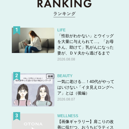
LIFE
「性欲がわかない」とウイッグ
を大量に与えられて…。「お母
さん、助けて」乳がんになった
妻が、ＤＶ夫から逃げるまで
2026.08.08
BEAUTY
一気に老ける…！40代がやって
はいけない「イタ見えロングヘ
ア」とは（後編）
2026.08.07
WELLNESS
【画像ギャラリー】肩こりの改
善に役だつ、おうちピラティス