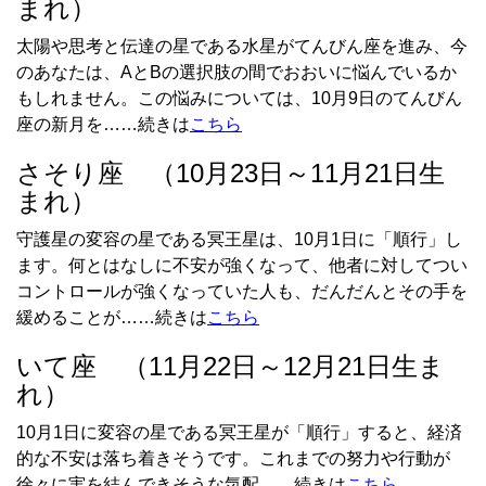
まれ）
太陽や思考と伝達の星である水星がてんびん座を進み、今
のあなたは、AとBの選択肢の間でおおいに悩んでいるか
もしれません。この悩みについては、10月9日のてんびん
座の新月を……続きは
こちら
さそり座 （10月23日～11月21日生
まれ）
守護星の変容の星である冥王星は、10月1日に「順行」し
ます。何とはなしに不安が強くなって、他者に対してつい
コントロールが強くなっていた人も、だんだんとその手を
緩めることが……続きは
こちら
いて座 （11月22日～12月21日生ま
れ）
10月1日に変容の星である冥王星が「順行」すると、経済
的な不安は落ち着きそうです。これまでの努力や行動が
徐々に実を結んできそうな気配……続きは
こちら