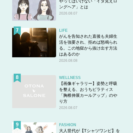
やってはいけない「イタ見えロ
ングヘア」とは
2026.08.07
LIFE
がんを告知された直後も夫婦生
活を強要され、拒めば怒鳴られ
る。この地獄から抜け出す方法
はあるのか
2026.08.08
WELLNESS
【画像ギャラリー】姿勢と呼吸
を整える、おうちピラティス
「胸椎伸展カールアップ」のや
り方
2026.08.07
FASHION
大人世代が【Tシャツワンピ】を