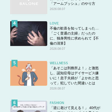
「アームプッシュ」のやり方
2026.08.07
LOVE
不倫の歓喜を知ってしまった…
「ごく普通の主婦」だったの
に、独身男性に求められて【不
倫の清算】
2026.08.07
WELLNESS
「あそこは刑務所よ！」と激怒
し、認知症母はデイサービス嫌
いに！息子夫婦が「よかれと思
って」犯していた間違いとは
2026.08.07
FASHION
「逆に老けて見える！」 40代が