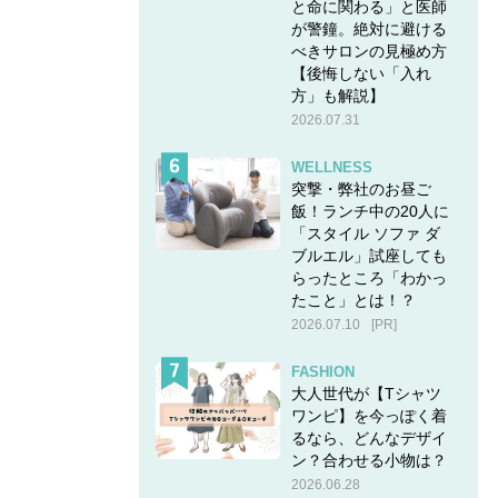
と命に関わる」と医師
が警鐘。絶対に避ける
べきサロンの見極め方
【後悔しない「入れ
方」も解説】
2026.07.31
WELLNESS
突撃・弊社のお昼ご
飯！ランチ中の20人に
「スタイル ソファ ダ
ブルエル」試座しても
らったところ「わかっ
たこと」とは！？
2026.07.10
[PR]
FASHION
大人世代が【Tシャツ
ワンピ】を今っぽく着
るなら、どんなデザイ
ン？合わせる小物は？
2026.06.28