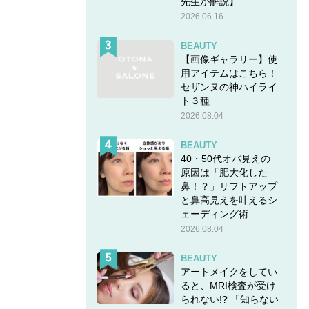
先生が解説】
2026.06.16
BEAUTY
【画像ギャラリー】使
用アイテムはこちら！
セザンヌの神ハイライ
ト３種
2026.08.04
BEAUTY
40・50代オバ見えの
原因は「肥大化した
鼻！？」リフトアップ
と鼻高見えを叶えるシ
ェーディング術
2026.08.04
BEAUTY
アートメイクをしてい
ると、MRI検査が受け
られない!? 「知らない