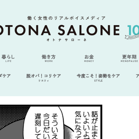
ダケア
脱オバ！コリケア
今度こそ！姿勢をケア
リエリィ
STYLE