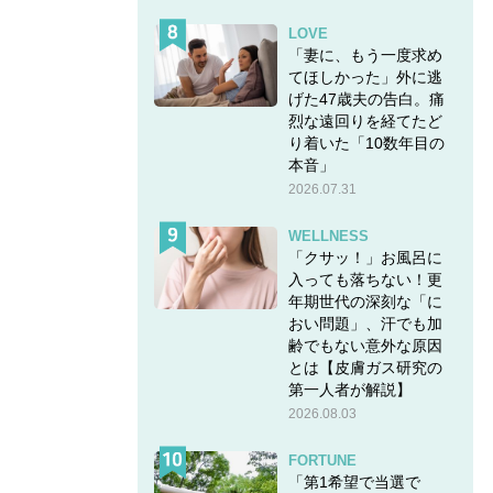
LOVE
「妻に、もう一度求め
てほしかった」外に逃
げた47歳夫の告白。痛
烈な遠回りを経てたど
り着いた「10数年目の
本音」
2026.07.31
WELLNESS
「クサッ！」お風呂に
入っても落ちない！更
年期世代の深刻な「に
おい問題」、汗でも加
齢でもない意外な原因
とは【皮膚ガス研究の
第一人者が解説】
2026.08.03
FORTUNE
「第1希望で当選で