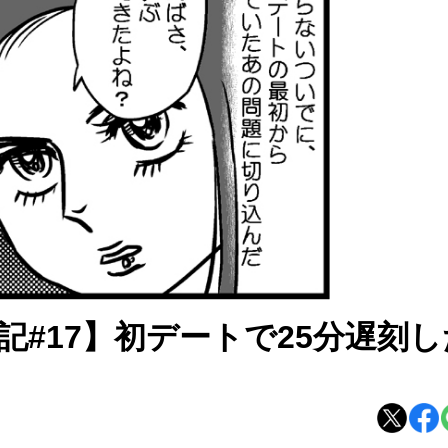
記#17】初デートで25分遅刻し