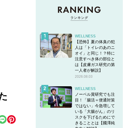
WELLNESS
【恐怖】夏の体臭の犯
人は「トイレのあのニ
オイ」と同じ！？特に
注意すべき体の部位と
は【皮膚ガス研究の第
一人者が解説】
2026.08.03
WELLNESS
た
ノーベル賞研究でも注
目！「腸活＝便通対策
ではない」今急増して
いる「大腸がん」のリ
スクを下げるためにで
きることとは【國澤純