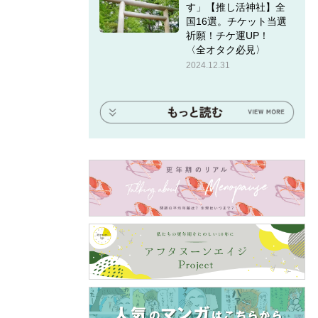
す」【推し活神社】全
国16選。チケット当選
祈願！チケ運UP！
〈全オタク必見〉
2024.12.31