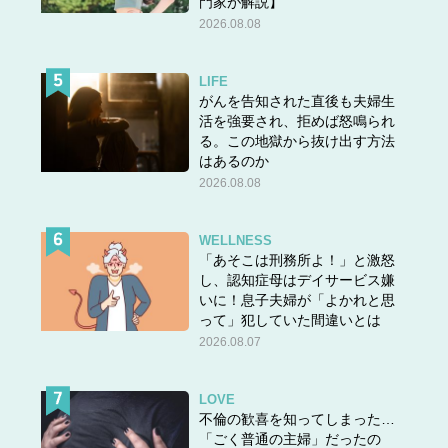
門家が解説】
2026.08.08
LIFE
がんを告知された直後も夫婦生
活を強要され、拒めば怒鳴られ
る。この地獄から抜け出す方法
はあるのか
2026.08.08
WELLNESS
「あそこは刑務所よ！」と激怒
し、認知症母はデイサービス嫌
いに！息子夫婦が「よかれと思
って」犯していた間違いとは
2026.08.07
LOVE
不倫の歓喜を知ってしまった…
「ごく普通の主婦」だったの