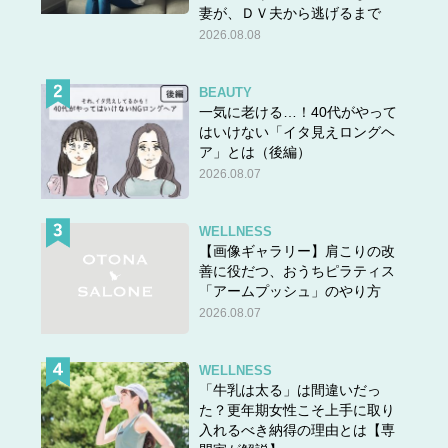
妻が、ＤＶ夫から逃げるまで
2026.08.08
BEAUTY
一気に老ける…！40代がやって
はいけない「イタ見えロングヘ
ア」とは（後編）
2026.08.07
WELLNESS
【画像ギャラリー】肩こりの改
善に役だつ、おうちピラティス
「アームプッシュ」のやり方
2026.08.07
WELLNESS
「牛乳は太る」は間違いだっ
た？更年期女性こそ上手に取り
入れるべき納得の理由とは【専