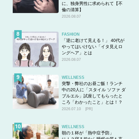
に、独身男性に求められて【不
倫の清算】
2026.08.07
FASHION
「逆に老けて見える！」 40代が
やってはいけない「イタ見えロ
ングヘア」とは
2026.08.07
WELLNESS
突撃・弊社のお昼ご飯！ランチ
中の20人に「スタイル ソファ ダ
ブルエル」試座してもらったと
ころ「わかったこと」とは！？
2026.07.10
[PR]
WELLNESS
朝の１杯が「熱中症予防」