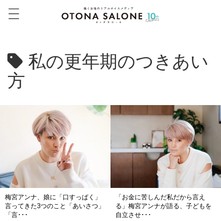
私の更年期のつきあい
方
梅宮アンナ、娘に「口すっぱく」
「お金に苦しんだ私だから言え
言ってきた3つのこと「あいさつ」
る」梅宮アンナが語る、子どもを
「言･･･
自立させ･･･