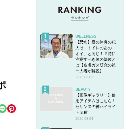
WELLNESS
【恐怖】夏の体臭の犯
人は「トイレのあのニ
オイ」と同じ！？特に
注意すべき体の部位と
は【皮膚ガス研究の第
一人者が解説】
2026.08.03
ポ
BEAUTY
【画像ギャラリー】使
用アイテムはこちら！
セザンヌの神ハイライ
ト３種
2026.08.04