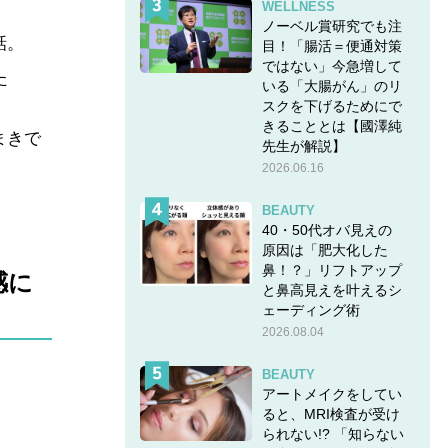
WELLNESS
ノーベル賞研究でも注
話。
目！「腸活＝便通対策
ではない」今急増して
た
いる「大腸がん」のリ
スクを下げるためにで
きることとは【國澤純
まきで
先生が解説】
2026.06.16
BEAUTY
40・50代オバ見えの
原因は「肥大化した
鼻！？」リフトアップ
感に
と鼻高見えを叶えるシ
ェーディング術
2026.08.04
BEAUTY
アートメイクをしてい
ると、MRI検査が受け
られない!? 「知らない