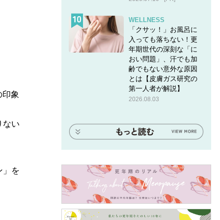
WELLNESS
「クサッ！」お風呂に
入っても落ちない！更
年期世代の深刻な「に
おい問題」、汗でも加
齢でもない意外な原因
とは【皮膚ガス研究の
第一人者が解説】
の印象
2026.08.03
りない
。
ン」を