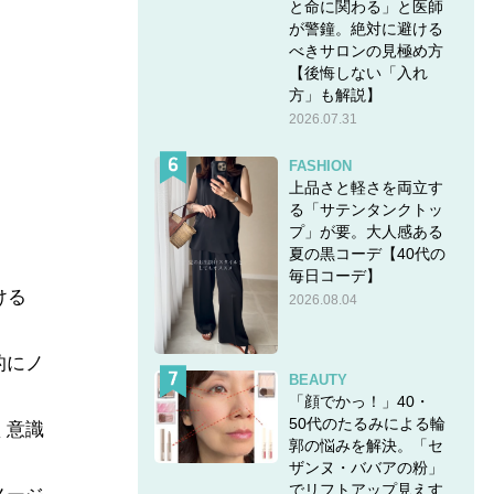
と命に関わる」と医師
が警鐘。絶対に避ける
べきサロンの見極め方
【後悔しない「入れ
方」も解説】
2026.07.31
FASHION
上品さと軽さを両立す
る「サテンタンクトッ
プ」が要。大人感ある
夏の黒コーデ【40代の
毎日コーデ】
ける
2026.08.04
的にノ
BEAUTY
「顔でかっ！」40・
50代のたるみによる輪
く意識
郭の悩みを解決。「セ
ザンヌ・ババアの粉」
でリフトアップ見えす