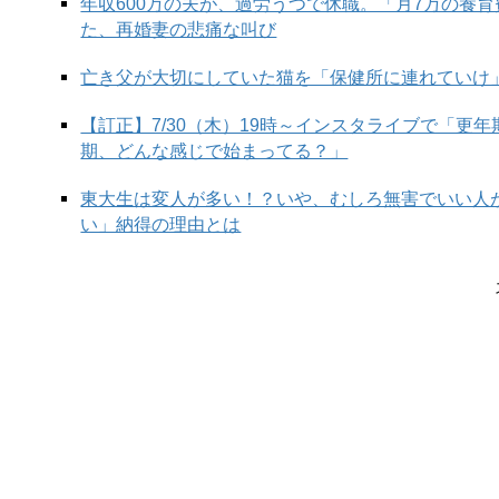
年収600万の夫が、過労うつで休職。「月7万の養
た、再婚妻の悲痛な叫び
亡き父が大切にしていた猫を「保健所に連れていけ
【訂正】7/30（木）19時～インスタライブで「更
期、どんな感じで始まってる？」
東大生は変人が多い！？いや、むしろ無害でいい人
い」納得の理由とは