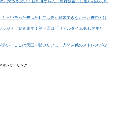
育費」が払えない！裁判所からの「履行勧告」に追い詰められ
」と言い放った夫…それでも妻が離婚できなかった理由とは
年期ラジオ」始めます！第一回は「リアルタイム40代の更年
が多い、ここは天国？嘘みたいに「人間関係のストレスがな
スポンサーリンク