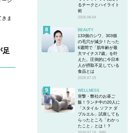
メージ
るチークとハイライト
術
2026.08.04
てきま
BEAUTY
133個のシワ、303個
の毛穴が減少！たった
6週間で「肌年齢が最
が足
大マイナス7歳」を叶
えた。圧倒的に今日本
人が摂取不足している
食品とは
2026.07.15
WELLNESS
突撃・弊社のお昼ご
飯！ランチ中の20人に
「スタイル ソファ ダ
ブルエル」試座しても
らったところ「わかっ
たこと」とは！？
2026.07.10
[PR]