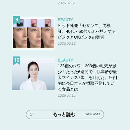
2026.07.31
BEAUTY
ヒット連発「セザンヌ」で検
証。40代・50代がオバ見えする
ピンクとOKピンクの実例
2026.03.13
BEAUTY
133個のシワ、303個の毛穴が減
少！たった6週間で「肌年齢が最
大マイナス7歳」を叶えた。圧倒
的に今日本人が摂取不足してい
る食品とは
2026.07.15