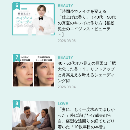
BEAUTY
「時間帯でメイクを変える」
「仕上げは香り」！40代・50代
の真夏のキレイの作り方【植松
晃士のエイジレス・ビューテ
ィ】
2026.08.06
BEAUTY
40・50代オバ見えの原因は「肥
大化した鼻！？」リフトアップ
と鼻高見えを叶えるシェーディ
ング術
2026.08.04
LOVE
「妻に、もう一度求めてほしか
った」外に逃げた47歳夫の告
白。痛烈な遠回りを経てたどり
着いた「10数年目の本音」