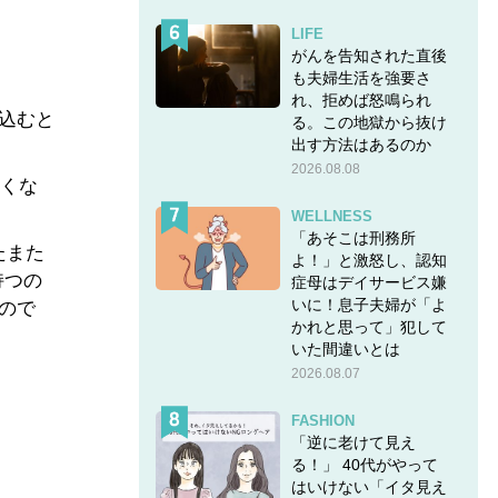
LIFE
がんを告知された直後
も夫婦生活を強要さ
れ、拒めば怒鳴られ
え込むと
る。この地獄から抜け
出す方法はあるのか
2026.08.08
なくな
WELLNESS
「あそこは刑務所
たまた
よ！」と激怒し、認知
持つの
症母はデイサービス嫌
いに！息子夫婦が「よ
ので
かれと思って」犯して
いた間違いとは
2026.08.07
FASHION
「逆に老けて見え
る！」 40代がやって
はいけない「イタ見え