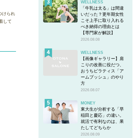
WELLNESS
「牛乳は太る」は間違
つけられ
いだった？更年期女性
こそ上手に取り入れる
着して
べき納得の理由とは
【専門家が解説】
2026.08.08
WELLNESS
【画像ギャラリー】肩
こりの改善に役だつ、
おうちピラティス「ア
ームプッシュ」のやり
方
2026.08.07
MONEY
東大生が分析する「早
稲田と慶応」の違い。
就活で有利なのは、果
たしてどちらか
2026.08.09