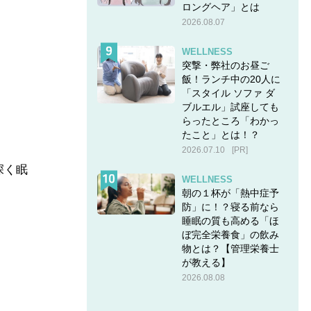
ロングヘア」とは
2026.08.07
WELLNESS
突撃・弊社のお昼ご
飯！ランチ中の20人に
「スタイル ソファ ダ
ブルエル」試座しても
らったところ「わかっ
たこと」とは！？
2026.07.10
[PR]
深く眠
WELLNESS
朝の１杯が「熱中症予
防」に！？寝る前なら
睡眠の質も高める「ほ
ぼ完全栄養食」の飲み
物とは？【管理栄養士
が教える】
2026.08.08