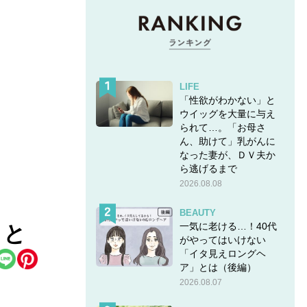
LIFE
「性欲がわかない」と
ウイッグを大量に与え
られて…。「お母さ
ん、助けて」乳がんに
なった妻が、ＤＶ夫か
ら逃げるまで
2026.08.08
BEAUTY
一気に老ける…！40代
こと
がやってはいけない
「イタ見えロングヘ
ア」とは（後編）
2026.08.07