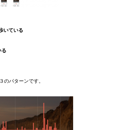
歩いている
いる
と３のパターンです。