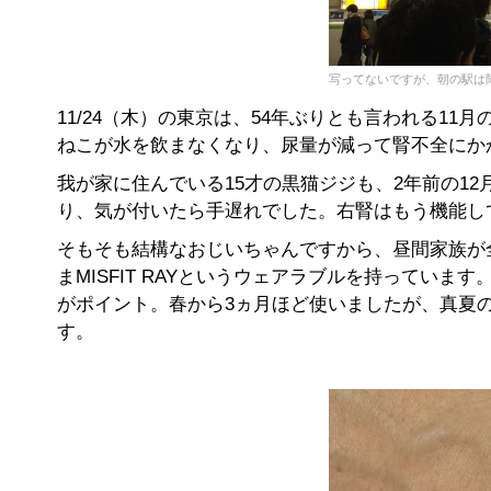
写ってないですが、朝の駅は
11/24（木）の東京は、54年ぶりとも言われる1
ねこが水を飲まなくなり、尿量が減って腎不全にか
我が家に住んでいる15才の黒猫ジジも、2年前の1
り、気が付いたら手遅れでした。右腎はもう機能し
そもそも結構なおじいちゃんですから、昼間家族が
まMISFIT RAYというウェアラブルを持ってい
がポイント。春から3ヵ月ほど使いましたが、真夏
す。