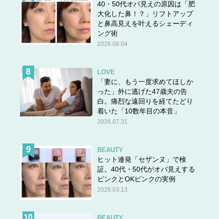
40・50代オバ見えの原因は「肥
大化した鼻！？」リフトアップ
と鼻高見えを叶えるシェーディ
ング術
2026.08.04
LOVE
「妻に、もう一度求めてほしか
った」外に逃げた47歳夫の告
白。痛烈な遠回りを経てたどり
着いた「10数年目の本音」
2026.07.31
BEAUTY
ヒット連発「セザンヌ」で検
証。40代・50代がオバ見えする
ピンクとOKピンクの実例
2026.03.13
BEAUTY