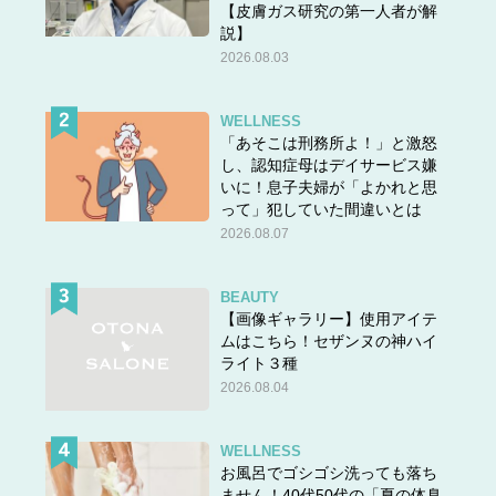
【皮膚ガス研究の第一人者が解
説】
2026.08.03
WELLNESS
「あそこは刑務所よ！」と激怒
し、認知症母はデイサービス嫌
いに！息子夫婦が「よかれと思
って」犯していた間違いとは
2026.08.07
BEAUTY
【画像ギャラリー】使用アイテ
ムはこちら！セザンヌの神ハイ
ライト３種
2026.08.04
WELLNESS
お風呂でゴシゴシ洗っても落ち
ません！40代50代の「夏の体臭