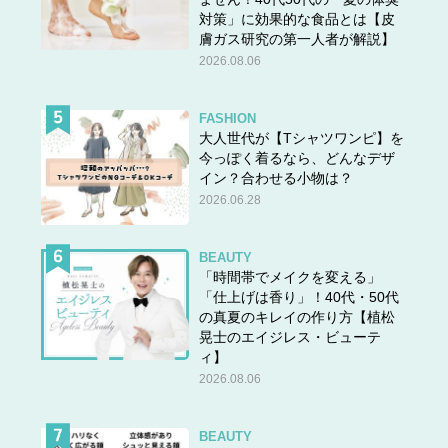
対策」に効果的な食品とは【皮
膚ガス研究の第一人者が解説】
2026.08.06
FASHION
大人世代が【Tシャツワンピ】を
今っぽく着るなら、どんなデザ
イン？合わせる小物は？
2026.06.28
BEAUTY
「時間帯でメイクを変える」
「仕上げは香り」！40代・50代
の真夏のキレイの作り方【植松
晃士のエイジレス・ビューテ
ィ】
2026.08.06
BEAUTY