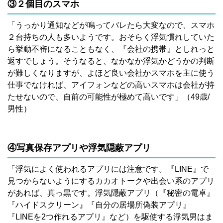
③２個目のスマホ
「うっかり通知などが鳴ってバレたら大変なので、スマホ
２台持ちの人も多いようです。おそらく浮気慣れしていた
ら挙動不審になることもなく、『会社の携帯』としれっと
返すでしょう。そうなると、なかなか浮気かどうかの判断
が難しくなりますが、よほど良い会社かスマホを主に使う
仕事でなければ、アイフォンなどの高いスマホは会社が持
たせないので、自前の可能性が極めて高いです」（49歳/
男性）
④写真保存アプリや浮気隠蔽アプリ
「浮気によく使われるアプリには注意です。『LINE』で
見つからないようにするカカオトークや出会い系のアプリ
があれば、真っ黒です。浮気隠蔽アプリ（『秘密の電卓』
『ハイドスクリーン』『自分の居場所偽装アプリ』
『LINEを2つ作れるアプリ』など）を駆使する浮気男はま