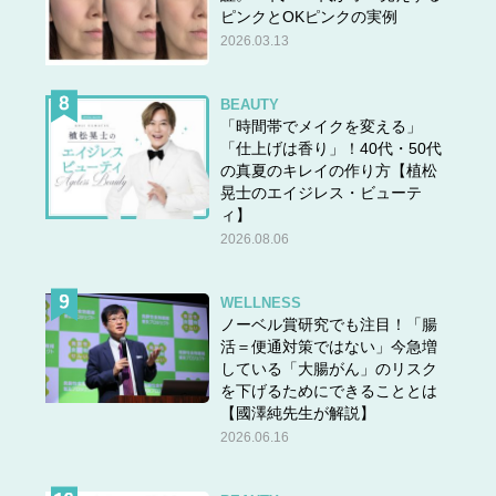
ピンクとOKピンクの実例
2026.03.13
BEAUTY
「時間帯でメイクを変える」
「仕上げは香り」！40代・50代
の真夏のキレイの作り方【植松
晃士のエイジレス・ビューテ
ィ】
2026.08.06
WELLNESS
ノーベル賞研究でも注目！「腸
活＝便通対策ではない」今急増
している「大腸がん」のリスク
を下げるためにできることとは
【國澤純先生が解説】
2026.06.16