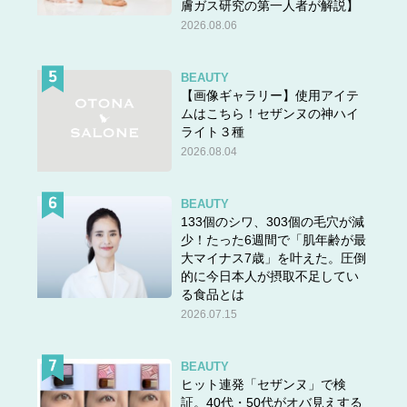
膚ガス研究の第一人者が解説】
2026.08.06
BEAUTY
【画像ギャラリー】使用アイテ
ムはこちら！セザンヌの神ハイ
ライト３種
2026.08.04
BEAUTY
133個のシワ、303個の毛穴が減
少！たった6週間で「肌年齢が最
大マイナス7歳」を叶えた。圧倒
的に今日本人が摂取不足してい
る食品とは
2026.07.15
BEAUTY
ヒット連発「セザンヌ」で検
証。40代・50代がオバ見えする