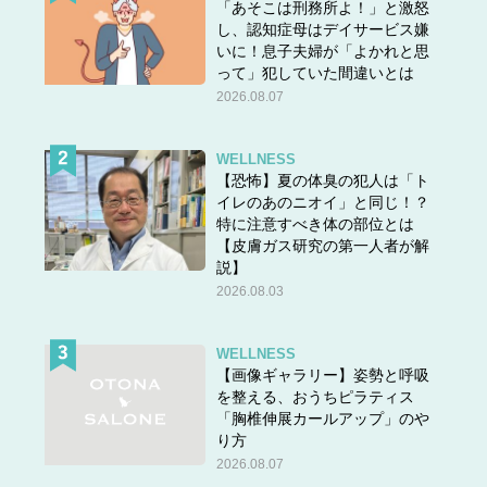
「あそこは刑務所よ！」と激怒
し、認知症母はデイサービス嫌
いに！息子夫婦が「よかれと思
って」犯していた間違いとは
2026.08.07
WELLNESS
【恐怖】夏の体臭の犯人は「ト
イレのあのニオイ」と同じ！？
特に注意すべき体の部位とは
【皮膚ガス研究の第一人者が解
説】
2026.08.03
WELLNESS
【画像ギャラリー】姿勢と呼吸
を整える、おうちピラティス
「胸椎伸展カールアップ」のや
り方
2026.08.07