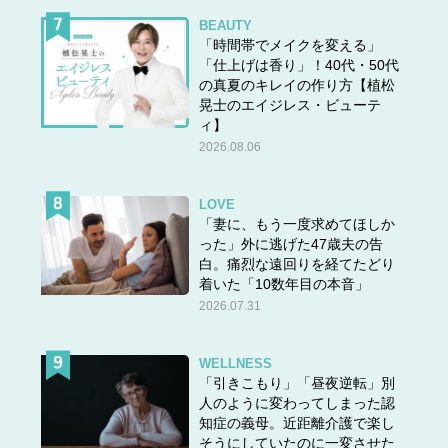
BEAUTY
「時間帯でメイクを変える」
「仕上げは香り」！40代・50代
の真夏のキレイの作り方【植松
晃士のエイジレス・ビューテ
ィ】
2026.08.06
LOVE
「妻に、もう一度求めてほしか
った」外に逃げた47歳夫の告
白。痛烈な遠回りを経てたどり
着いた「10数年目の本音」
2026.07.31
WELLNESS
「引きこもり」「昼夜逆転」別
人のように変わってしまった認
知症の義母。近距離介護で楽し
そうにしていたのに一変させた