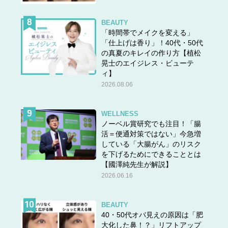
BEAUTY
「時間帯でメイクを変える」
「仕上げは香り」！40代・50代
の真夏のキレイの作り方【植松
晃士のエイジレス・ビューテ
ィ】
2026.08.06
WELLNESS
ノーベル賞研究でも注目！「腸
活＝便通対策ではない」今急増
している「大腸がん」のリスク
を下げるためにできることとは
【國澤純先生が解説】
2026.06.16
BEAUTY
40・50代オバ見えの原因は「肥
大化した鼻！？」リフトアップ