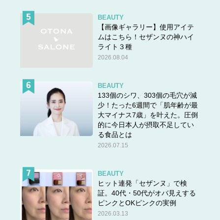
BEAUTY
【画像ギャラリー】使用アイテ
ムはこちら！セザンヌの神ハイ
ライト３種
2026.08.04
BEAUTY
133個のシワ、303個の毛穴が減
少！たった6週間で「肌年齢が最
大マイナス7歳」を叶えた。圧倒
的に今日本人が摂取不足してい
る食品とは
2026.07.15
BEAUTY
ヒット連発「セザンヌ」で検
証。40代・50代がオバ見えする
ピンクとOKピンクの実例
2026.03.13