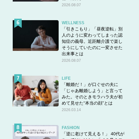
2026.08.07
WELLNESS
「引きこもり」「昼夜逆転」別
人のように変わってしまった認
知症の義母。近距離介護で楽し
そうにしていたのに一変させた
出来事とは
2026.08.07
LIFE
「離婚だ！」が口ぐせの夫に
「じゃあ離婚しよう」と言って
みた。そのときモラハラ夫が初
めて見せた“本当の顔”とは
2026.03.14
FASHION
「逆に老けて見える！」 40代が