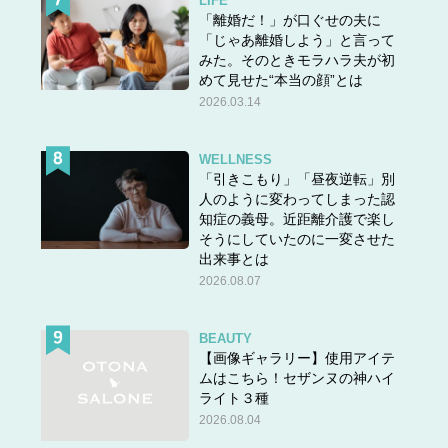
LIFE
「離婚だ！」が口ぐせの夫に
「じゃあ離婚しよう」と言って
みた。そのときモラハラ夫が初
めて見せた“本当の顔”とは
2026.03.14
WELLNESS
「引きこもり」「昼夜逆転」別
人のように変わってしまった認
知症の義母。近距離介護で楽し
そうにしていたのに一変させた
出来事とは
2026.08.07
BEAUTY
【画像ギャラリー】使用アイテ
ムはこちら！セザンヌの神ハイ
ライト３種
2026.08.04