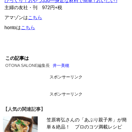
びっくり！おやつ330―身近な材料で簡単 ! おいしい !
主婦の友社・刊 972円+税
アマゾンは
こちら
hontoは
こちら
この記事は
OTONA SALONE編集長
井一美穂
スポンサーリンク
スポンサーリンク
【人気の関連記事】
笠原将弘さんの「あぶり親子丼」が簡
単＆絶品！ プロのコツ満載レシピ