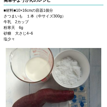
簡単芋ようかんのレシピ
■材料■10×16cmの容器1個分
さつまいも １本（中サイズ300g）
牛乳 2カップ
粉寒天 6g
砂糖 大さじ4~6
塩少々