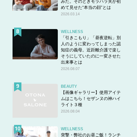
みた。そのときモラハラ夫が初
めて見せた“本当の顔”とは
2026.03.14
WELLNESS
「引きこもり」「昼夜逆転」別
人のように変わってしまった認
知症の義母。近距離介護で楽し
そうにしていたのに一変させた
出来事とは
2026.08.07
BEAUTY
【画像ギャラリー】使用アイテ
ムはこちら！セザンヌの神ハイ
ライト３種
2026.08.04
WELLNESS
突撃・弊社のお昼ご飯！ランチ