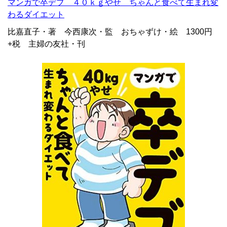
マンガで卒デブ ４０ｋｇやせ ちゃんと食べて生まれ変
わるダイエット
比嘉直子・著 今西康次・監 おちゃずけ・絵 1300円
+税 主婦の友社・刊