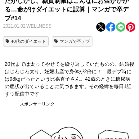
だがしかし、糖質制限はこんなにお金がかか
る…命がけダイエットに誤算｜マンガで卒デ
ブ#14
2021.01.02
WELLNESS
40代のダイエット
マンガで卒デブ
20代までは太ってやせてを繰り返していたものの、結婚後
はじわじわ太り、妊娠出産で身体が2倍に！ 最デブ時に
は98kgだったという比嘉直子さん。42歳のときに糖尿病
の症状が出ていることに気づきます。その経緯を毎日1話
ずつ配信中です。
スポンサーリンク