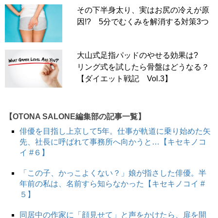
その下半身太り、実はお尻の冷えが原
因!? 5分でむくみを解消する対策3つ
大山式足指パッドのやせる効果は?
リング式を試したら骨盤はどうなる？
【ダイエット戦記 Vol.3】
【OTONA SALONE編集部の記事一覧】
俳優を目指し上京して5年。仕事が軌道に乗り始めた矢
先、社長に呼ばれて事務所へ向かうと…【キセキノコ
イ #６】
「この子、かっこよくない？」娘が指さした俳優。半
年前の私は、名前すら知らなかった【キセキノコイ #
５】
同居中の作家に「顔見せて」と声をかけたら、扉を開