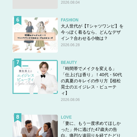
2026.08.04
FASHION
大人世代が【Tシャツワンピ】を
今っぽく着るなら、どんなデザ
イン？合わせる小物は？
2026.06.28
BEAUTY
「時間帯でメイクを変える」
「仕上げは香り」！40代・50代
の真夏のキレイの作り方【植松
晃士のエイジレス・ビューテ
ィ】
2026.08.06
LOVE
「妻に、もう一度求めてほしか
った」外に逃げた47歳夫の告
白。痛烈な遠回りを経てたどり