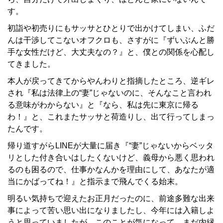
す。
初詣や初売りにもサッサとひとりで出かけてしまい、ふだ
んは干渉してこないオフクロも、さすがに『ずいぶんと勝
手な女性だけど、大丈夫なの？』と、僕との関係を心配し
てきました。
本人が戻ってきてからやんわりと指摘したところ、逆ギレ
され『私は法律上の“妻”じゃないのに、そんなこと言われ
る意味がわからない』と『なら、私は先に東京に帰る
わ！』と、これまたサッサと荷造りし、出て行ってしまっ
たんです。
帰り道すがらLINEが大量に届き『“妻”じゃないからベッタ
リとした付き合いはしたくないけど、義母から悪く思われ
るのも困るので、仕事かなんかを理由にして、あなたが適
当にかばってね！』と指示まで飛んでくる始末。
明るい気持ちで迎えたお正月だったのに、前途多難な出来
事によって苦い思い出になりましたし、今年には入籍しよ
うと思っていましたが、このことが気になって、まだ内縁