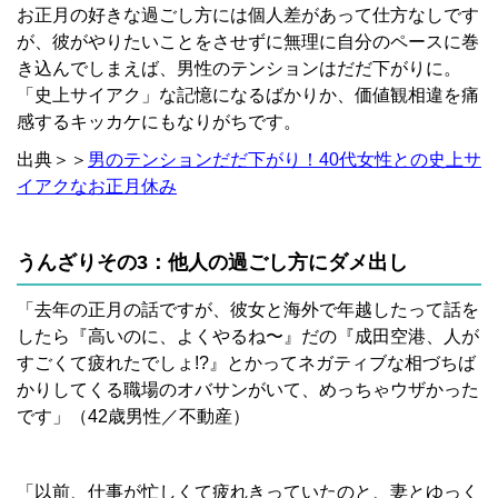
お正月の好きな過ごし方には個人差があって仕方なしです
が、彼がやりたいことをさせずに無理に自分のペースに巻
き込んでしまえば、男性のテンションはだだ下がりに。
「史上サイアク」な記憶になるばかりか、価値観相違を痛
感するキッカケにもなりがちです。
出典＞＞
男のテンションだだ下がり！40代女性との史上サ
イアクなお正月休み
うんざりその3：他人の過ごし方にダメ出し
「去年の正月の話ですが、彼女と海外で年越したって話を
したら『高いのに、よくやるね〜』だの『成田空港、人が
すごくて疲れたでしょ!?』とかってネガティブな相づちば
かりしてくる職場のオバサンがいて、めっちゃウザかった
です」（42歳男性／不動産）
「以前、仕事が忙しくて疲れきっていたのと、妻とゆっく