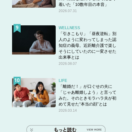
着いた「10数年目の本音」
2026.07.31
WELLNESS
「引きこもり」「昼夜逆転」別
人のように変わってしまった認
知症の義母。近距離介護で楽し
そうにしていたのに一変させた
出来事とは
2026.08.07
LIFE
「離婚だ！」が口ぐせの夫に
「じゃあ離婚しよう」と言って
みた。そのときモラハラ夫が初
めて見せた“本当の顔”とは
2026.03.14