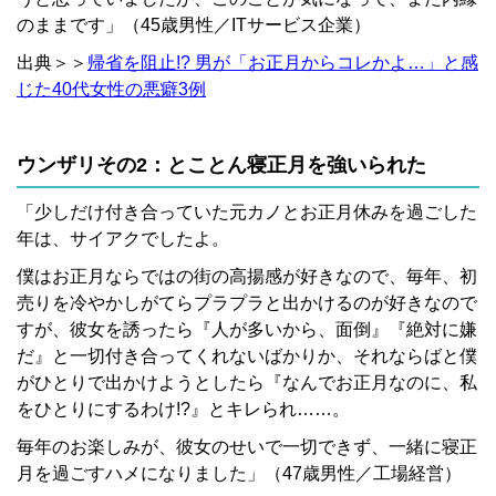
のままです」（45歳男性／ITサービス企業）
出典＞＞
帰省を阻止!? 男が「お正月からコレかよ…」と感
じた40代女性の悪癖3例
ウンザリその2：とことん寝正月を強いられた
「少しだけ付き合っていた元カノとお正月休みを過ごした
年は、サイアクでしたよ。
僕はお正月ならではの街の高揚感が好きなので、毎年、初
売りを冷やかしがてらプラプラと出かけるのが好きなので
すが、彼女を誘ったら『人が多いから、面倒』『絶対に嫌
だ』と一切付き合ってくれないばかりか、それならばと僕
がひとりで出かけようとしたら『なんでお正月なのに、私
をひとりにするわけ!?』とキレられ……。
毎年のお楽しみが、彼女のせいで一切できず、一緒に寝正
月を過ごすハメになりました」（47歳男性／工場経営）