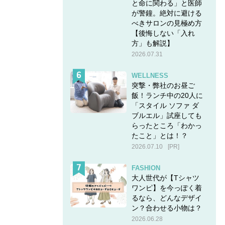
と命に関わる」と医師
が警鐘。絶対に避ける
べきサロンの見極め方
【後悔しない「入れ
方」も解説】
2026.07.31
WELLNESS
突撃・弊社のお昼ご
飯！ランチ中の20人に
「スタイル ソファ ダ
ブルエル」試座しても
らったところ「わかっ
たこと」とは！？
2026.07.10
[PR]
FASHION
大人世代が【Tシャツ
ワンピ】を今っぽく着
るなら、どんなデザイ
ン？合わせる小物は？
2026.06.28