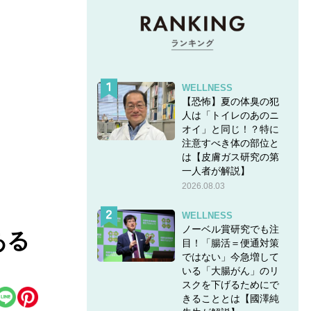
WELLNESS
【恐怖】夏の体臭の犯
人は「トイレのあのニ
オイ」と同じ！？特に
注意すべき体の部位と
は【皮膚ガス研究の第
一人者が解説】
2026.08.03
WELLNESS
ノーベル賞研究でも注
ある
目！「腸活＝便通対策
ではない」今急増して
いる「大腸がん」のリ
スクを下げるためにで
きることとは【國澤純