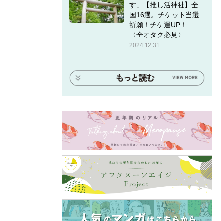
す」【推し活神社】全
国16選。チケット当選
祈願！チケ運UP！
〈全オタク必見〉
2024.12.31