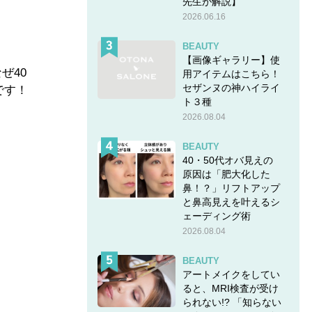
先生が解説】
2026.06.16
BEAUTY
【画像ギャラリー】使
ぜ40
用アイテムはこちら！
セザンヌの神ハイライ
です！
ト３種
2026.08.04
BEAUTY
40・50代オバ見えの
原因は「肥大化した
鼻！？」リフトアップ
と鼻高見えを叶えるシ
ェーディング術
2026.08.04
BEAUTY
アートメイクをしてい
ると、MRI検査が受け
られない!? 「知らない