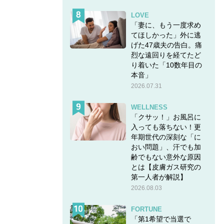
LOVE
「妻に、もう一度求め
てほしかった」外に逃
げた47歳夫の告白。痛
烈な遠回りを経てたど
り着いた「10数年目の
本音」
2026.07.31
WELLNESS
「クサッ！」お風呂に
入っても落ちない！更
年期世代の深刻な「に
おい問題」、汗でも加
齢でもない意外な原因
とは【皮膚ガス研究の
第一人者が解説】
2026.08.03
FORTUNE
「第1希望で当選で