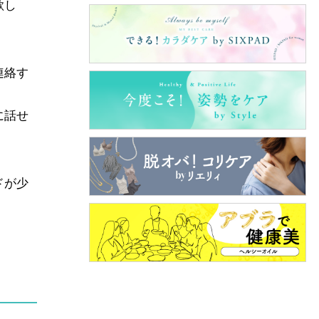
欲し
連絡す
に話せ
ドが少