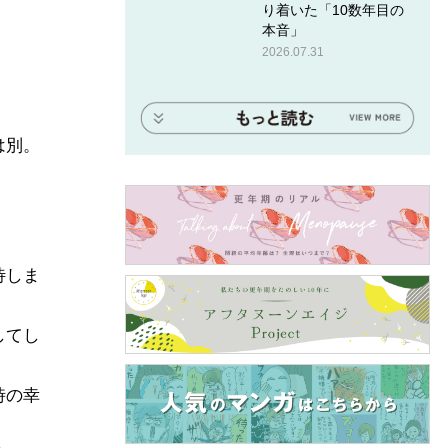
り着いた「10数年目の
本音」
2026.07.31
は別。
待しま
してし
時の幸