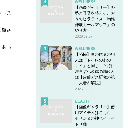
WELLNESS
【画像ギャラリー】姿
うしま
勢と呼吸を整える、お
うちピラティス「胸椎
伸展カールアップ」の
回復さ
やり方
2026.08.07
があっ
WELLNESS
【恐怖】夏の体臭の犯
人は「トイレのあのニ
オイ」と同じ！？特に
注意すべき体の部位と
は【皮膚ガス研究の第
一人者が解説】
2026.08.03
BEAUTY
【画像ギャラリー】使
用アイテムはこちら！
セザンヌの神ハイライ
ト３種