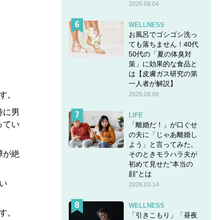
2026.08.04
WELLNESS
お風呂でゴシゴシ洗っ
ても落ちません！40代
50代の「夏の体臭対
策」に効果的な食品と
は【皮膚ガス研究の第
一人者が解説】
す。
2026.08.06
特に男
LIFE
ってい
「離婚だ！」が口ぐせ
の夫に「じゃあ離婚し
よう」と言ってみた。
嘩が絶
そのときモラハラ夫が
初めて見せた“本当の
顔”とは
い
2026.03.14
WELLNESS
す。
「引きこもり」「昼夜