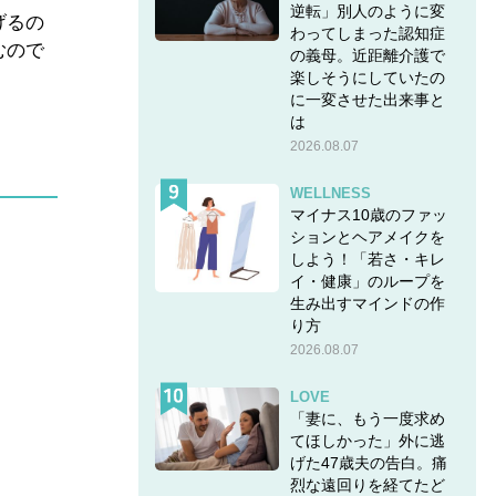
逆転」別人のように変
げるの
わってしまった認知症
むので
の義母。近距離介護で
楽しそうにしていたの
に一変させた出来事と
は
2026.08.07
WELLNESS
マイナス10歳のファッ
ションとヘアメイクを
しよう！「若さ・キレ
イ・健康」のループを
生み出すマインドの作
り方
2026.08.07
LOVE
「妻に、もう一度求め
てほしかった」外に逃
げた47歳夫の告白。痛
烈な遠回りを経てたど