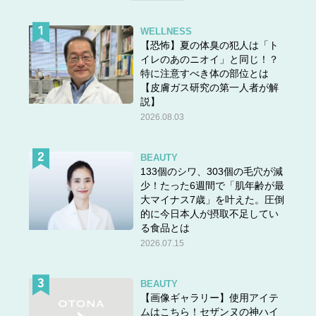
WELLNESS
【恐怖】夏の体臭の犯人は「ト
イレのあのニオイ」と同じ！？
特に注意すべき体の部位とは
【皮膚ガス研究の第一人者が解
説】
2026.08.03
BEAUTY
133個のシワ、303個の毛穴が減
少！たった6週間で「肌年齢が最
大マイナス7歳」を叶えた。圧倒
的に今日本人が摂取不足してい
る食品とは
2026.07.15
BEAUTY
【画像ギャラリー】使用アイテ
ムはこちら！セザンヌの神ハイ