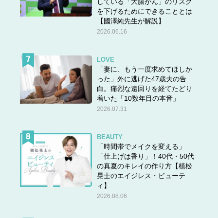
している「大腸がん」のリスク
を下げるためにできることとは
【國澤純先生が解説】
2026.06.16
LOVE
「妻に、もう一度求めてほしか
った」外に逃げた47歳夫の告
白。痛烈な遠回りを経てたどり
着いた「10数年目の本音」
2026.07.31
BEAUTY
「時間帯でメイクを変える」
「仕上げは香り」！40代・50代
の真夏のキレイの作り方【植松
晃士のエイジレス・ビューテ
ィ】
2026.08.06