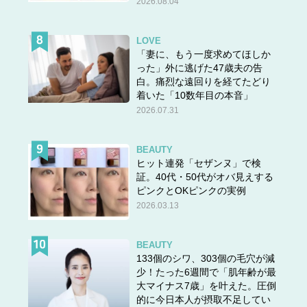
2026.08.04
LOVE
「妻に、もう一度求めてほしか
った」外に逃げた47歳夫の告
白。痛烈な遠回りを経てたどり
着いた「10数年目の本音」
2026.07.31
BEAUTY
ヒット連発「セザンヌ」で検
証。40代・50代がオバ見えする
ピンクとOKピンクの実例
2026.03.13
BEAUTY
133個のシワ、303個の毛穴が減
少！たった6週間で「肌年齢が最
大マイナス7歳」を叶えた。圧倒
的に今日本人が摂取不足してい