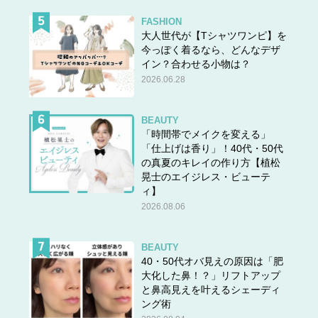
FASHION
大人世代が【Tシャツワンピ】を
今っぽく着るなら、どんなデザ
イン？合わせる小物は？
2026.06.28
BEAUTY
「時間帯でメイクを変える」
「仕上げは香り」！40代・50代
の真夏のキレイの作り方【植松
晃士のエイジレス・ビューテ
ィ】
2026.08.06
BEAUTY
40・50代オバ見えの原因は「肥
大化した鼻！？」リフトアップ
と鼻高見えを叶えるシェーディ
ング術