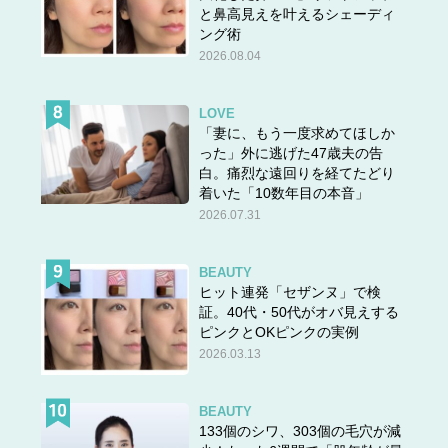
と鼻高見えを叶えるシェーディ
ング術
2026.08.04
LOVE
「妻に、もう一度求めてほしか
った」外に逃げた47歳夫の告
白。痛烈な遠回りを経てたどり
着いた「10数年目の本音」
2026.07.31
BEAUTY
ヒット連発「セザンヌ」で検
証。40代・50代がオバ見えする
ピンクとOKピンクの実例
2026.03.13
BEAUTY
133個のシワ、303個の毛穴が減