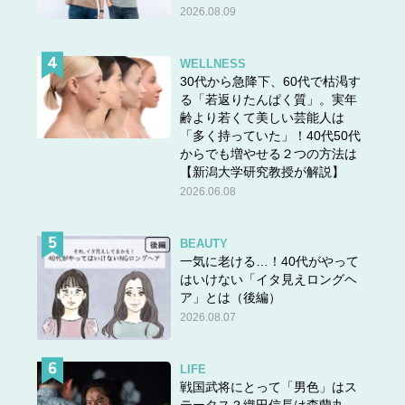
＜＜
前の話
2026.08.09
『ねこマンガ 在宅医たんぽぽ先生物語 さいごはおうち
で
』
WELLNESS
30代から急降下、60代で枯渇す
永井康徳 (著), ミューズワーク(ねこまき) (イラスト) 主
る「若返りたんぱく質」。実年
婦の友社・刊
齢より若くて美しい芸能人は
「多く持っていた」！40代50代
からでも増やせる２つの方法は
【新潟大学研究教授が解説】
2026.06.08
BEAUTY
一気に老ける…！40代がやって
はいけない「イタ見えロングヘ
ア」とは（後編）
2026.08.07
LIFE
戦国武将にとって「男色」はス
テータス？織田信長は森蘭丸、