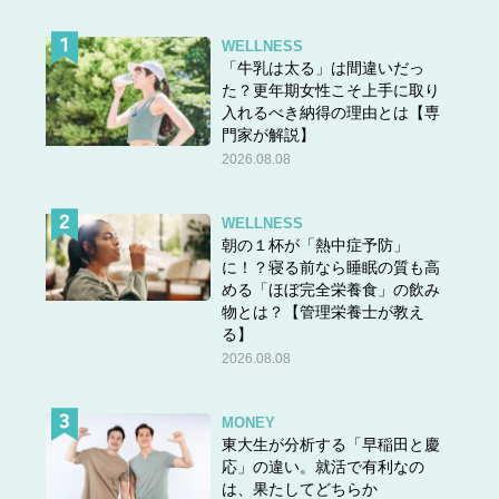
WELLNESS
「牛乳は太る」は間違いだっ
た？更年期女性こそ上手に取り
入れるべき納得の理由とは【専
門家が解説】
2026.08.08
WELLNESS
朝の１杯が「熱中症予防」
に！？寝る前なら睡眠の質も高
める「ほぼ完全栄養食」の飲み
物とは？【管理栄養士が教え
る】
2026.08.08
MONEY
東大生が分析する「早稲田と慶
応」の違い。就活で有利なの
＞＞
次の話
は、果たしてどちらか