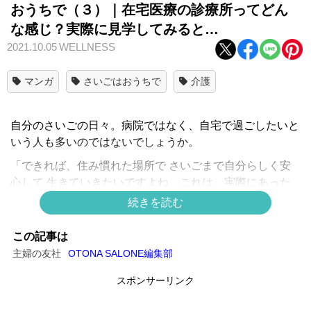
おうちで（３）｜在宅医療の診療所ってどん
な感じ？実際に見学してみると…
2021.10.05
WELLNESS
マンガ
さいごはおうちで
介護
自分のさいごの日々。病院ではなく、自宅で過ごしたいと
いう人も多いのではないでしょうか。
「できれば、住み慣れた場所で さいごまで自分らしく安
心して 生きていきたいですよね。これは、実際にあった
私の患者さんのお話です」在宅医療専門クリニックを立ち
続きを読む
上げて２０年の“たんぽぽ先生”が実際にかかわった患者さ
んのお話を、ミューズワーク(ねこまき)さんのマンガで贈
この記事は
ります。
主婦の友社
OTONA SALONE編集部
スポンサーリンク