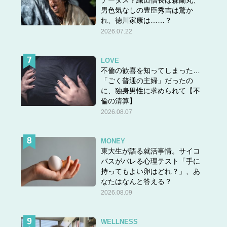
男色気なしの豊臣秀吉は驚か
れ、徳川家康は……？
2026.07.22
LOVE
不倫の歓喜を知ってしまった…
永井康徳 (著), ミューズワーク(ねこまき) (イラスト) 主
「ごく普通の主婦」だったの
婦の友社・刊
に、独身男性に求められて【不
倫の清算】
2026.08.07
MONEY
東大生が語る就活事情。サイコ
パスがバレる心理テスト「手に
持ってもよい卵はどれ？」、あ
なたはなんと答える？
2026.08.09
WELLNESS