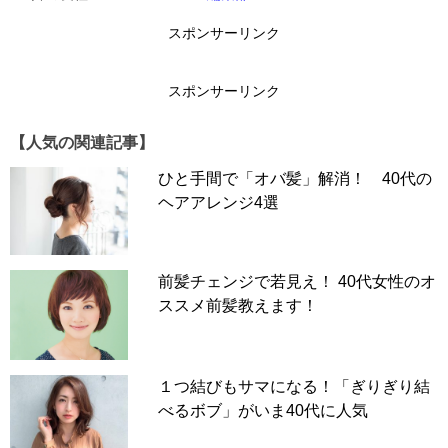
スポンサーリンク
スポンサーリンク
【人気の関連記事】
ひと手間で「オバ髪」解消！ 40代の
ヘアアレンジ4選
仕事の場ではきちんと感がマスト。かといってピタッとタ
イトにまとめると、髪のボリューム不足やちりちり毛が目
立ってしまいます。頭頂部や後頭部から毛束を引き出し、
前髪チェンジで若見え！ 40代女性のオ
立体感をつけることでちりちり毛をカムフラージュ。頭の
ススメ前髪教えます！
丸みも強調できるので、女性らしさと品もしっかりとアピ
ールできます。
１つ結びもサマになる！「ぎりぎり結
結ぶ位置は耳の高さがベター。耳より上になるとカジュア
べるボブ」がいま40代に人気
ル＆若づくりになるのでご注意を。