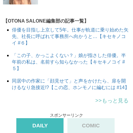
サイドはピタッとさせず、耳が半分くらい隠れるように毛
【OTONA SALONE編集部の記事一覧】
束をかぶせるのがおしゃれに見せるポイントです。たわま
せすぎるとだらしなく見えるので、さりげなくかぶせるく
俳優を目指し上京して5年。仕事が軌道に乗り始めた矢
らいにして。
先、社長に呼ばれて事務所へ向かうと…【キセキノコ
イ #６】
「この子、かっこよくない？」娘が指さした俳優。半
年前の私は、名前すら知らなかった【キセキノコイ #
５】
同居中の作家に「顔見せて」と声をかけたら、扉を開
けるなり急接近!?【この恋、ホンモノに編むには #14】
>>もっと見る
スポンサーリンク
DAILY
COMIC