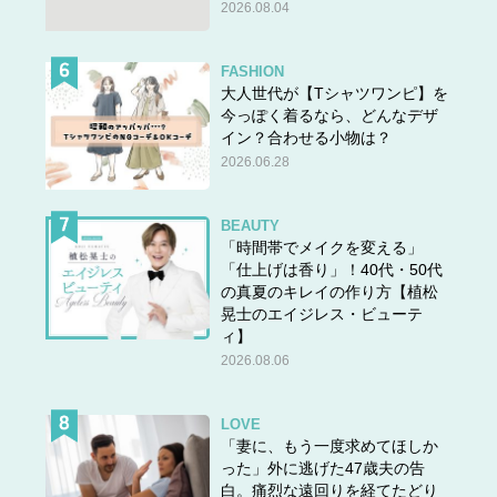
2026.08.04
FASHION
大人世代が【Tシャツワンピ】を
今っぽく着るなら、どんなデザ
イン？合わせる小物は？
2026.06.28
BEAUTY
「時間帯でメイクを変える」
「仕上げは香り」！40代・50代
の真夏のキレイの作り方【植松
毛束を引き出すのは赤で囲ったあたりから。引き出し過ぎないよう少しずつつま
晃士のエイジレス・ビューテ
み出して。
ィ】
出典＞＞
暗髪でもおしゃれに見える！簡単「ひとつ結び」
2026.08.06
で3変化
LOVE
「妻に、もう一度求めてほしか
アレンジ2：ゴム2本であっという間に簡単シニョン
った」外に逃げた47歳夫の告
白。痛烈な遠回りを経てたどり