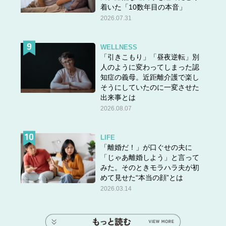
着いた「10数年目の本音」
2026.07.31
WELLNESS
「引きこもり」「昼夜逆転」別
人のように変わってしまった認
知症の義母。近距離介護で楽し
そうにしていたのに一変させた
出来事とは
2026.08.07
LIFE
「離婚だ！」が口ぐせの夫に
「じゃあ離婚しよう」と言って
みた。そのときモラハラ夫が初
毛先を遊ばせたラフなシニョンは40代の定番アレンジのひ
めて見せた“本当の顔”とは
とつ。「ピンで留める」という難しく、面倒な工程はな
2026.03.14
く、ゴム2本で結ぶだけでできるお手軽さ。
ポイントは、最初にひとつ結びをして後頭部のふくらみを
つくっておくこと。
そうすれば、シルエットもきれいで崩