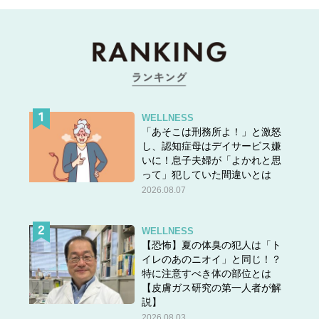
前髪が長い場合はセンターで分けてキリッとした印象に。
目尻からほお骨に髪をかけると顔がシャープに見える効果
もあります。
WELLNESS
「あそこは刑務所よ！」と激怒
し、認知症母はデイサービス嫌
いに！息子夫婦が「よかれと思
って」犯していた間違いとは
2026.08.07
WELLNESS
【恐怖】夏の体臭の犯人は「ト
イレのあのニオイ」と同じ！？
特に注意すべき体の部位とは
【皮膚ガス研究の第一人者が解
ポイントは結んだあとにトップから後頭部の毛束を引き出
説】
すこと。表面だけでなく、内側からも毛束を引き出すのが
2026.08.03