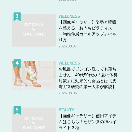
コツです。凹凸を出すと暗髪でものっぺりとした印象にな
りませんし、短いちりちり毛も目立ちません。
WELLNESS
【画像ギャラリー】姿勢と呼吸
を整える、おうちピラティス
「胸椎伸展カールアップ」のや
り方
2026.08.07
WELLNESS
お風呂でゴシゴシ洗っても落ち
ません！40代50代の「夏の体臭
対策」に効果的な食品とは【皮
膚ガス研究の第一人者が解説】
2026.08.06
BEAUTY
【画像ギャラリー】使用アイテ
ムはこちら！セザンヌの神ハイ
ライト３種