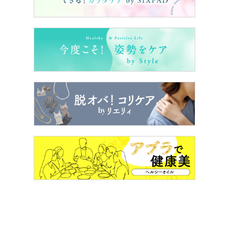
毛先を巻き、シアバターをもみ込む。髪を耳の高さでひと
つにまとめ、根元を1回ねじってからゴムで結ぶ。毛量が
多い人以外はミニゴムでOK。ねじることで、後頭部に自
然なニュアンスが出るので、普通のひとつ結びのときにも
やってみて。
２．後頭部の髪を引き出しふっくらと