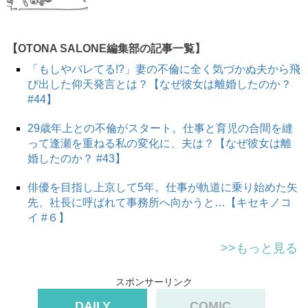
【OTONA SALONE編集部の記事一覧】
「もしやバレてる!?」妻の不倫に全く気づかぬ夫から飛
び出した仰天発言とは？【なぜ彼女は離婚したのか？
#44】
29歳年上との不倫がスタート。仕事と育児の合間を縫
って逢瀬を重ねる私の変化に、夫は？【なぜ彼女は離
婚したのか？ #43】
俳優を目指し上京して5年。仕事が軌道に乗り始めた矢
スポンサーリンク
先、社長に呼ばれて事務所へ向かうと…【キセキノコ
イ #６】
>>もっと見る
スポンサーリンク
DAILY
COMIC