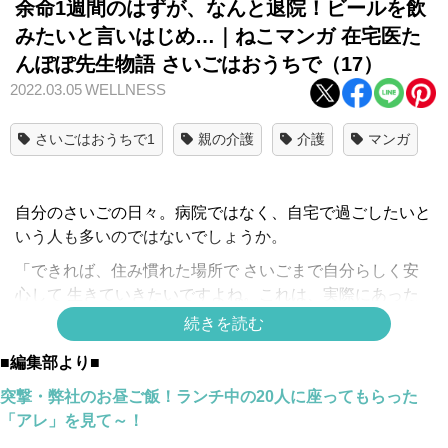
余命1週間のはずが、なんと退院！ビールを飲
みたいと言いはじめ…｜ねこマンガ 在宅医た
んぽぽ先生物語 さいごはおうちで（17）
2022.03.05
WELLNESS
さいごはおうちで1
親の介護
介護
マンガ
自分のさいごの日々。病院ではなく、自宅で過ごしたいと
いう人も多いのではないでしょうか。
「できれば、住み慣れた場所で さいごまで自分らしく安
心して 生きていきたいですよね。これは、実際にあった
私の患者さんのお話です」在宅医療専門クリニックを立ち
続きを読む
上げて２０年の“たんぽぽ先生”が実際にかかわった患者さ
■編集部より■
んのお話を、ミューズワーク(ねこまき)さんのマンガで贈
ります。
突撃・弊社のお昼ご飯！ランチ中の20人に座ってもらった
「アレ」を見て～！
*
シリーズ一覧
*