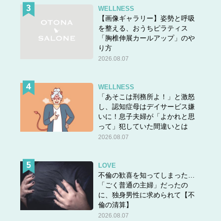
WELLNESS
【画像ギャラリー】姿勢と呼吸
を整える、おうちピラティス
「胸椎伸展カールアップ」のや
スポンサーリンク
り方
2026.08.07
＞＞
次ページ
＜＜
前の話
WELLNESS
『ねこマンガ 在宅医たんぽぽ先生物語 さいごはおうち
「あそこは刑務所よ！」と激怒
し、認知症母はデイサービス嫌
で
』
いに！息子夫婦が「よかれと思
永井康徳 (著), ミューズワーク(ねこまき) (イラスト) 主
って」犯していた間違いとは
婦の友社・刊
2026.08.07
LOVE
不倫の歓喜を知ってしまった…
「ごく普通の主婦」だったの
に、独身男性に求められて【不
倫の清算】
2026.08.07