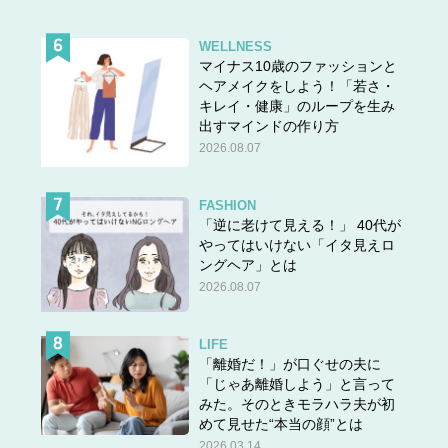
WELLNESS
マイナス10歳のファッションと
ヘアメイクをしよう！「若さ・
キレイ・健康」のループを生み
出すマインドの作り方
2026.08.07
FASHION
「逆に老けて見える！」 40代が
やってはいけない「イタ見えロ
ングヘア」とは
2026.08.07
永井康徳 (著), ミューズワーク(ねこまき) (イラスト) 主
婦の友社・刊
LIFE
「離婚だ！」が口ぐせの夫に
「じゃあ離婚しよう」と言って
みた。そのときモラハラ夫が初
めて見せた“本当の顔”とは
2026.03.14