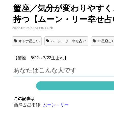
蟹座／気分が変わりやすく
持つ【ムーン・リー幸せ占
2022.02.25
SP-FORTUNE
オトナ星占い
ムーン・リー幸せ占い
12星座占
【蟹座 6/22～7/22生まれ】
あなたはこんな人です
家族や所属する場、ホームグラウンドを愛し守って
らどんな手を使ってでも、という気質を持っていま
この記事は
西洋占星術師
ムーン・リー