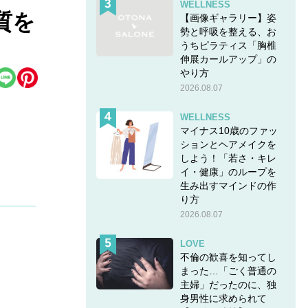
WELLNESS
質を
【画像ギャラリー】姿
勢と呼吸を整える、お
うちピラティス「胸椎
伸展カールアップ」の
やり方
2026.08.07
WELLNESS
マイナス10歳のファッ
ションとヘアメイクを
しよう！「若さ・キレ
イ・健康」のループを
生み出すマインドの作
り方
2026.08.07
LOVE
ためな
不倫の歓喜を知ってし
まった…「ごく普通の
主婦」だったのに、独
身男性に求められて