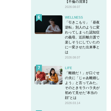
ていた
【不倫の清算】
2026.08.07
った母
WELLNESS
「引きこもり」「昼夜
逆転」別人のように変
前など
わってしまった認知症
かって
の義母。近距離介護で
楽しそうにしていたの
に一変させた出来事と
は
2026.08.07
LIFE
「離婚だ！」が口ぐせ
の夫に「じゃあ離婚し
よう」と言ってみた。
そのときモラハラ夫が
初めて見せた“本当の
顔”とは
2026.03.14