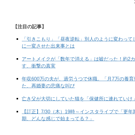
といっても男性的な強さではなく、女性特有のデリ
かと思うと泣き出したり、泣いていたかと思うと、
親のような慈愛を示していたかと思うと、突然いじ
【注目の記事】
気分がころころ変わるのは、守護星が女神ダイアナ
「引きこもり」「昼夜逆転」別人のように変わって
不安定な時期には、自分が見えなくなったり、気持
に一変させた出来事とは
います。
アートメイクが「数年で消える」は嘘だった！約2
す、衝撃の真実
にこやかな星座と言われているけれど、常に不安定
年収600万の夫が、過労うつで休職。「月7万の養
リしているように思えるのが蟹座の人たちです。
た、再婚妻の悲痛な叫び
亡き父が大切にしていた猫を「保健所に連れていけ
つづき＞＞＞
では、どうすれば「もっと自分らしく
【訂正】7/30（木）19時～インスタライブで「更
期、どんな感じで始まってる？」
1分でわかる
本当は「繊細」「もっと頑張りたい
『気持ちが楽になる 幸せ占い』