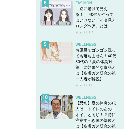
FASHION
「逆に老けて見え
る！」 40代がやって
はいけない「イタ見え
ロングヘア」とは
2026.08.07
WELLNESS
お風呂でゴシゴシ洗っ
ても落ちません！40代
50代の「夏の体臭対
策」に効果的な食品と
は【皮膚ガス研究の第
一人者が解説】
2026.08.06
WELLNESS
【恐怖】夏の体臭の犯
人は「トイレのあのニ
オイ」と同じ！？特に
注意すべき体の部位と
は【皮膚ガス研究の第