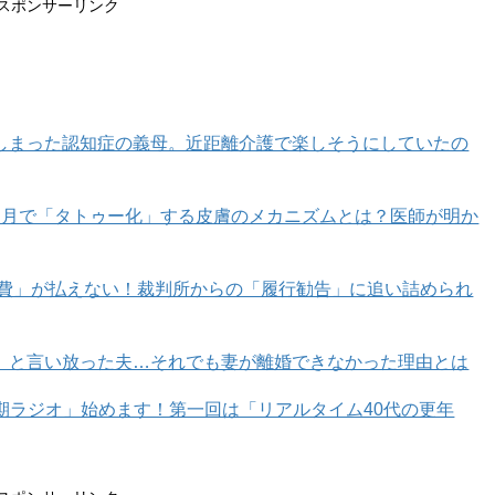
ケートな気質が特徴です。喜怒哀楽が激しく、ニコニコし
スポンサーリンク
けろっと普通に戻ったり。また、無償の愛ややさしさとい
わるになったり、嫉妬心をむき出しにしたりします。
、日一日と形を変化させる月だからです。特に女性は生理
しまった認知症の義母。近距離介護で楽しそうにしていたの
ちが混沌としたりします。そんな気分の変化を自分でもわ
カ月で「タトゥー化」する皮膚のメカニズムとは？医師が明か
で、常に心配をしていて、つらそうでピリピ
育費」が払えない！裁判所からの「履行勧告」に追い詰められ
」と言い放った夫…それでも妻が離婚できなかった理由とは
生きられる？」リー先生のアドバイス
年期ラジオ」始めます！第一回は「リアルタイム40代の更年
」「自分らしく生きたい」人のための