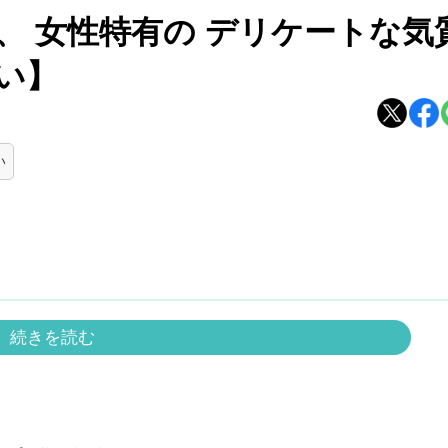
、 女性特有の デリケートな気
い】
い
続きを読む
いくのが蟹座の人たち。面倒見がよく、大切な家族を守る
す。