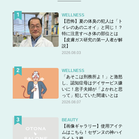
WELLNESS
【恐怖】夏の体臭の犯人は「ト
イレのあのニオイ」と同じ！？
特に注意すべき体の部位とは
【皮膚ガス研究の第一人者が解
説】
2026.08.03
WELLNESS
「あそこは刑務所よ！」と激怒
し、認知症母はデイサービス嫌
いに！息子夫婦が「よかれと思
って」犯していた間違いとは
2026.08.07
BEAUTY
【画像ギャラリー】使用アイテ
ムはこちら！セザンヌの神ハイ
ライト３種