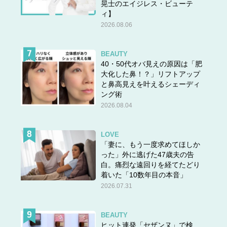
晃士のエイジレス・ビューテ
ィ】
2026.08.06
BEAUTY
40・50代オバ見えの原因は「肥
大化した鼻！？」リフトアップ
と鼻高見えを叶えるシェーディ
ング術
2026.08.04
LOVE
「妻に、もう一度求めてほしか
った」外に逃げた47歳夫の告
白。痛烈な遠回りを経てたどり
着いた「10数年目の本音」
2026.07.31
BEAUTY
ヒット連発「セザンヌ」で検