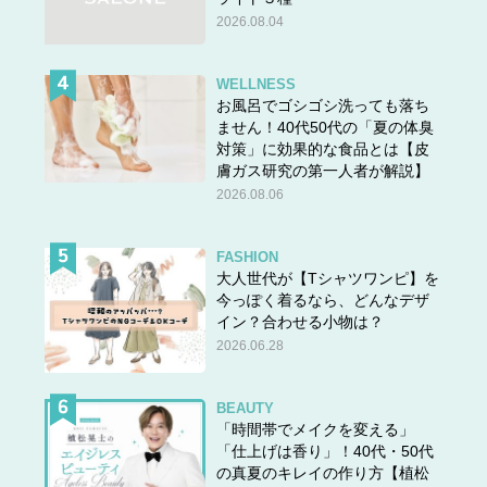
2026.08.04
WELLNESS
お風呂でゴシゴシ洗っても落ち
ません！40代50代の「夏の体臭
対策」に効果的な食品とは【皮
膚ガス研究の第一人者が解説】
2026.08.06
FASHION
大人世代が【Tシャツワンピ】を
今っぽく着るなら、どんなデザ
イン？合わせる小物は？
2026.06.28
BEAUTY
「時間帯でメイクを変える」
「仕上げは香り」！40代・50代
の真夏のキレイの作り方【植松