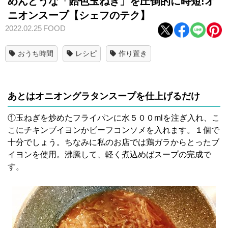
めんどうな「飴色玉ねぎ」を圧倒的に時短!オ
ニオンスープ【シェフのテク】
2022.02.25
FOOD
おうち時間
レシピ
作り置き
あとはオニオングラタンスープを仕上げるだけ
①玉ねぎを炒めたフライパンに水５００mlを注ぎ入れ、こ
こにチキンブイヨンかビーフコンソメを入れます。１個で
十分でしょう。ちなみに私のお店では鶏ガラからとったブ
イヨンを使用。沸騰して、軽く煮込めばスープの完成で
す。