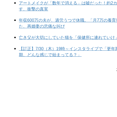
アートメイクが「数年で消える」は嘘だった！約2
す、衝撃の真実
年収600万の夫が、過労うつで休職。「月7万の養
た、再婚妻の悲痛な叫び
亡き父が大切にしていた猫を「保健所に連れていけ
【訂正】7/30（木）19時～インスタライブで「更
期、どんな感じで始まってる？」
【マンガ4