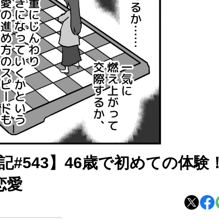
記#543】46歳で初めての体
恋愛