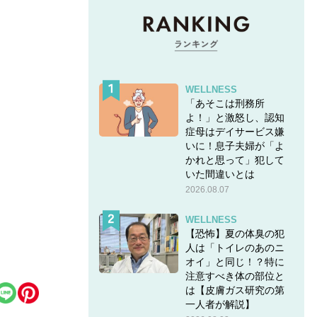
WELLNESS
「あそこは刑務所
よ！」と激怒し、認知
症母はデイサービス嫌
いに！息子夫婦が「よ
かれと思って」犯して
いた間違いとは
2026.08.07
WELLNESS
験！
【恐怖】夏の体臭の犯
人は「トイレのあのニ
オイ」と同じ！？特に
注意すべき体の部位と
は【皮膚ガス研究の第
一人者が解説】