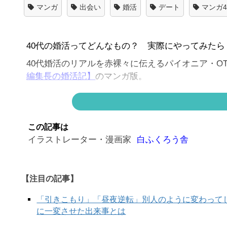
マンガ
出会い
婚活
デート
マンガ
40代の婚活ってどんなもの？ 実際にやってみたら
40代婚活のリアルを赤裸々に伝えるパイオニア・OT
編集長の婚活記】
のマンガ版。
マンガ版の現在は、仕事（？）で知り合ったジェン
連続でお届け！
この記事は
イラストレーター・漫画家
白ふくろう舎
【注目の記事】
「引きこもり」「昼夜逆転」別人のように変わって
に一変させた出来事とは