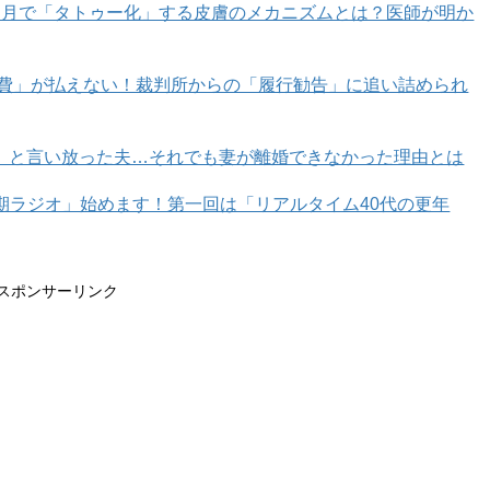
カ月で「タトゥー化」する皮膚のメカニズムとは？医師が明か
育費」が払えない！裁判所からの「履行勧告」に追い詰められ
」と言い放った夫…それでも妻が離婚できなかった理由とは
年期ラジオ」始めます！第一回は「リアルタイム40代の更年
記事一覧はコチラ
0代編集長の婚活記#543】
スポンサーリンク