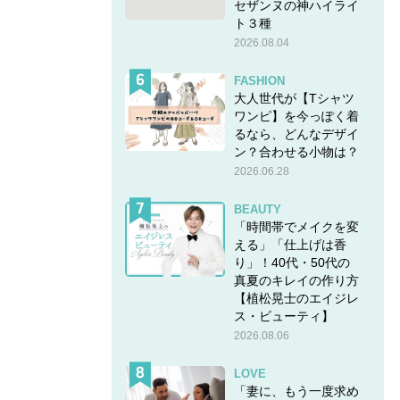
セザンヌの神ハイライ
ト３種
2026.08.04
FASHION
大人世代が【Tシャツ
ワンピ】を今っぽく着
るなら、どんなデザイ
ン？合わせる小物は？
2026.06.28
BEAUTY
「時間帯でメイクを変
える」「仕上げは香
り」！40代・50代の
真夏のキレイの作り方
【植松晃士のエイジレ
ス・ビューティ】
2026.08.06
LOVE
「妻に、もう一度求め