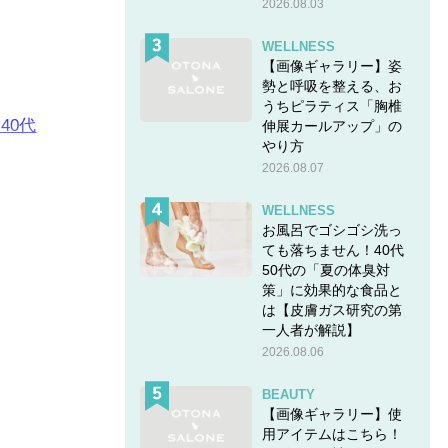
2026.08.03
WELLNESS
【画像ギャラリー】姿
勢と呼吸を整える、お
うちピラティス「胸椎
40代
伸展カールアップ」の
やり方
2026.08.07
様を3話
WELLNESS
お風呂でゴシゴシ洗っ
ても落ちません！40代
50代の「夏の体臭対
策」に効果的な食品と
は【皮膚ガス研究の第
一人者が解説】
2026.08.06
BEAUTY
【画像ギャラリー】使
用アイテムはこちら！