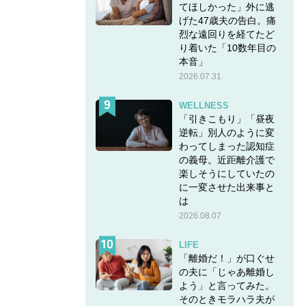
てほしかった」外に逃
げた47歳夫の告白。痛
烈な遠回りを経てたど
り着いた「10数年目の
本音」
2026.07.31
WELLNESS
「引きこもり」「昼夜
逆転」別人のように変
わってしまった認知症
の義母。近距離介護で
楽しそうにしていたの
に一変させた出来事と
は
2026.08.07
LIFE
「離婚だ！」が口ぐせ
の夫に「じゃあ離婚し
よう」と言ってみた。
そのときモラハラ夫が