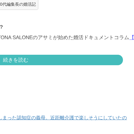
40代編集長の婚活記
？
ONA SALONEのアサミが始めた婚活ドキュメントコラム
【
トルさん（49歳・アーティスト・バツイチ）との婚活の模
続きを読む
しまった認知症の義母。近距離介護で楽しそうにしていたの