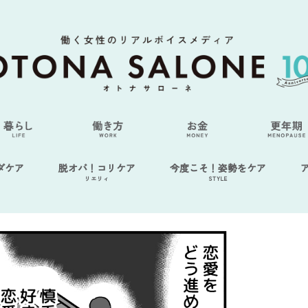
ダケア
脱オバ！コリケア
今度こそ！姿勢をケア
リエリィ
STYLE