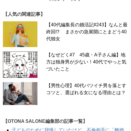
【人気の関連記事】
【40代編集長の婚活記#243】なんと最
終回!? まさかの急展開にとまどう40
代独女
【なぜどく#7 45歳・A子さん編】地
方は独身男が少ない！40代でやっと気
づいたこと
【男性心理】40代バツイチ男を落とす
コツと、選ばれる女になる理由とは？
【OTONA SALONE編集部の記事一覧】
子どものために我慢していたけど…不倫相手に「離婚