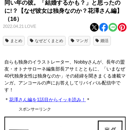
同い年の彼。「結婚するかも？」と思ったの
に!？【なぜ彼女は独身なのか？花澤さん編】
（16）
2022.04.21
LOVE
まとめ
なぜどくまとめ
マンガ
婚活
自らも独身のイラストレーター、Nobbyさんが、長年の盟
友・オトナサローネ編集部長アサミとともに、「いまなぜ
40代独身女性は独身なのか」その経緯を聞きまくる連載マ
ンガ。アンコールの声にお答えしてリバイバル配信中で
す！
＊
花澤さん編を1話目からイッキ読み！
＊
スポンサーリンク