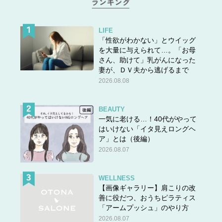
LIFE
「性欲がわかない」とウイッグ
を大量に与えられて…。「お母
さん、助けて」乳がんになった
妻が、ＤＶ夫から逃げるまで
2026.08.08
BEAUTY
一気に老ける…！40代がやって
はいけない「イタ見えロングヘ
ア」とは（後編）
2026.08.07
WELLNESS
【画像ギャラリー】肩こりの改
善に役だつ、おうちピラティス
「アームプッシュ」のやり方
2026.08.07