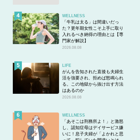
WELLNESS
「牛乳は太る」は間違いだっ
た？更年期女性こそ上手に取り
入れるべき納得の理由とは【専
門家が解説】
2026.08.08
LIFE
がんを告知された直後も夫婦生
活を強要され、拒めば怒鳴られ
る。この地獄から抜け出す方法
はあるのか
2026.08.08
WELLNESS
「あそこは刑務所よ！」と激怒
し、認知症母はデイサービス嫌
いに！息子夫婦が「よかれと思