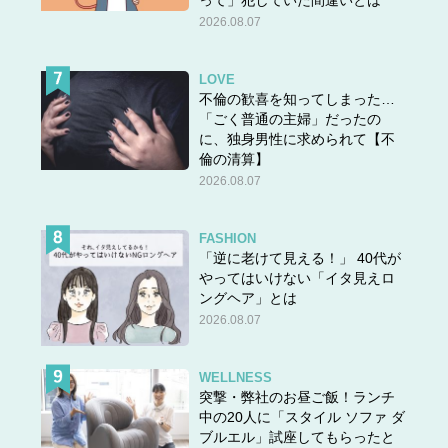
って」犯していた間違いとは
2026.08.07
LOVE
不倫の歓喜を知ってしまった…
「ごく普通の主婦」だったの
に、独身男性に求められて【不
倫の清算】
2026.08.07
FASHION
「逆に老けて見える！」 40代が
やってはいけない「イタ見えロ
ングヘア」とは
2026.08.07
WELLNESS
突撃・弊社のお昼ご飯！ランチ
中の20人に「スタイル ソファ ダ
ブルエル」試座してもらったと