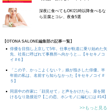
深夜に食べてもOK!21時以降食べるな
ら豆腐とコレ、夜食5選
【OTONA SALONE編集部の記事一覧】
俳優を目指し上京して5年。仕事が軌道に乗り始めた矢
先、社長に呼ばれて事務所へ向かうと…【キセキノコ
イ #６】
「この子、かっこよくない？」娘が指さした俳優。半
年前の私は、名前すら知らなかった【キセキノコイ #
５】
同居中の作家に「顔見せて」と声をかけたら、扉を開
けるなり急接近!?【この恋、ホンモノに編むには #14】
>>もっと見る