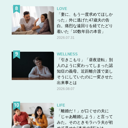
LOVE
「妻に、もう一度求めてほしか
った」外に逃げた47歳夫の告
白。痛烈な遠回りを経てたどり
着いた「10数年目の本音」
2026.07.31
WELLNESS
「引きこもり」「昼夜逆転」別
人のように変わってしまった認
知症の義母。近距離介護で楽し
そうにしていたのに一変させた
出来事とは
2026.08.07
LIFE
「離婚だ！」が口ぐせの夫に
「じゃあ離婚しよう」と言って
みた。そのときモラハラ夫が初
めて見せた“本当の顔”とは