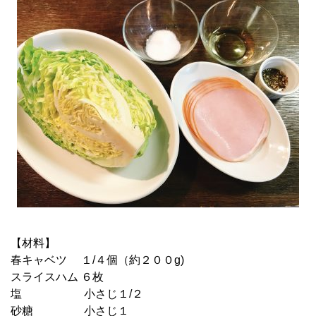
【材料】
春キャベツ １/４個（約２００g)
スライスハム ６枚
塩 小さじ１/２
砂糖 小さじ１