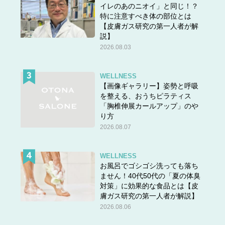
イレのあのニオイ」と同じ！？
特に注意すべき体の部位とは
【皮膚ガス研究の第一人者が解
説】
2026.08.03
WELLNESS
【画像ギャラリー】姿勢と呼吸
を整える、おうちピラティス
「胸椎伸展カールアップ」のや
り方
2026.08.07
WELLNESS
お風呂でゴシゴシ洗っても落ち
ません！40代50代の「夏の体臭
対策」に効果的な食品とは【皮
膚ガス研究の第一人者が解説】
2026.08.06