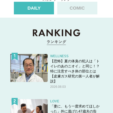
DAILY
COMIC
WELLNESS
【恐怖】夏の体臭の犯人は「ト
イレのあのニオイ」と同じ！？
特に注意すべき体の部位とは
【皮膚ガス研究の第一人者が解
説】
2026.08.03
LOVE
「妻に、もう一度求めてほしか
った」外に逃げた47歳夫の告