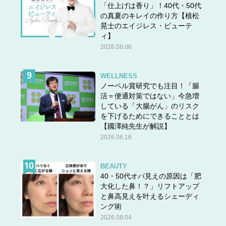
「仕上げは香り」！40代・50代
の真夏のキレイの作り方【植松
晃士のエイジレス・ビューテ
ィ】
2026.08.06
WELLNESS
ノーベル賞研究でも注目！「腸
活＝便通対策ではない」今急増
している「大腸がん」のリスク
を下げるためにできることとは
【國澤純先生が解説】
2026.06.16
BEAUTY
40・50代オバ見えの原因は「肥
大化した鼻！？」リフトアップ
と鼻高見えを叶えるシェーディ
ング術
2026.08.04