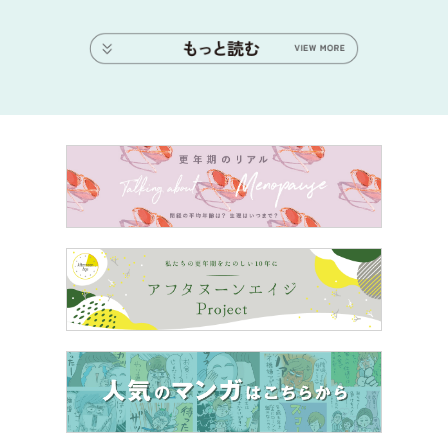
＞＞＞
次のページ：ヤバすぎる男!？ 「連絡の取れない
彼」の家に行ってみたら…！
＜＜
前の話