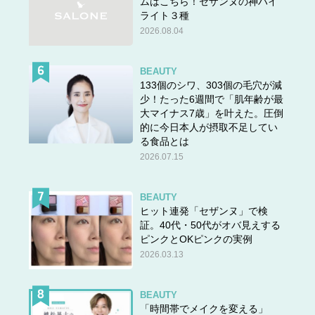
ムはこちら！セザンヌの神ハイ
ライト３種
2026.08.04
BEAUTY
133個のシワ、303個の毛穴が減
少！たった6週間で「肌年齢が最
大マイナス7歳」を叶えた。圧倒
的に今日本人が摂取不足してい
る食品とは
2026.07.15
BEAUTY
ヒット連発「セザンヌ」で検
証。40代・50代がオバ見えする
ピンクとOKピンクの実例
2026.03.13
BEAUTY
「時間帯でメイクを変える」