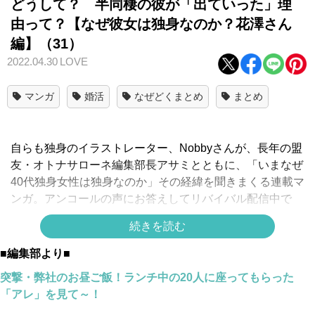
どうして？ 半同棲の彼が「出ていった」理
由って？【なぜ彼女は独身なのか？花澤さん
編】（31）
2022.04.30
LOVE
マンガ
婚活
なぜどくまとめ
まとめ
自らも独身のイラストレーター、Nobbyさんが、長年の盟
友・オトナサローネ編集部長アサミとともに、「いまなぜ
40代独身女性は独身なのか」その経緯を聞きまくる連載マ
ンガ。アンコールの声にお答えしてリバイバル配信中で
す！
続きを読む
＊
花澤さん編を1話目からイッキ読み！
＊
■編集部より■
スポンサーリンク
突撃・弊社のお昼ご飯！ランチ中の20人に座ってもらった
「アレ」を見て～！