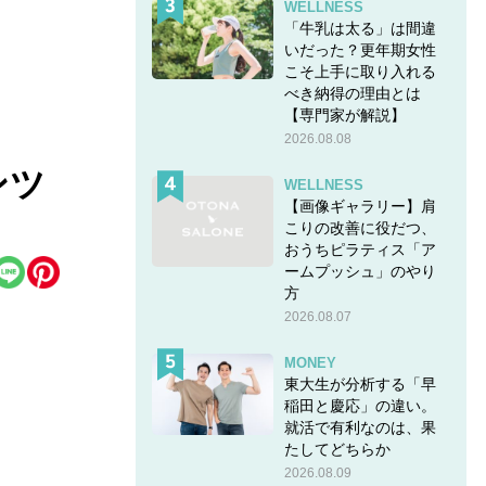
WELLNESS
「牛乳は太る」は間違
いだった？更年期女性
こそ上手に取り入れる
べき納得の理由とは
【専門家が解説】
2026.08.08
ンツ
WELLNESS
【画像ギャラリー】肩
こりの改善に役だつ、
おうちピラティス「ア
ームプッシュ」のやり
方
2026.08.07
MONEY
東大生が分析する「早
稲田と慶応」の違い。
就活で有利なのは、果
たしてどちらか
2026.08.09