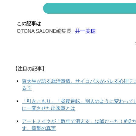
大人がハーフパンツに「挑む」なら
この記事は
「いい年して脚なんか出して」、40代に入ったこ
OTONA SALONE編集長
井一美穂
ここしばらくのハーフパンツのバリエに「履きたい
も豊富な今季、こんな大人の艶も感じられるシャン
ン。
【注目の記事】
東大生が語る就活事情。サイコパスがバレる心理テ
両脇に深いスリットが入り、ダブルながらもちょっ
る？
ケットは、先シーズン大人気の型です。今シーズン
十分すぎるほどです。
「引きこもり」「昼夜逆転」別人のように変わって
に一変させた出来事とは
アートメイクが「数年で消える」は嘘だった！約2
す、衝撃の真実