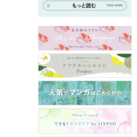
に10％
アップ
ーに合
あり、
ズのジ
ルにな