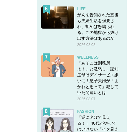
LIFE
がんを告知された直後
も夫婦生活を強要さ
れ、拒めば怒鳴られ
る。この地獄から抜け
出す方法はあるのか
アップ
2026.08.08
ブラウ
WELLNESS
「あそこは刑務所
よ！」と激怒し、認知
症母はデイサービス嫌
のジャ
いに！息子夫婦が「よ
かれと思って」犯して
ワーも
いた間違いとは
2026.08.07
FASHION
「逆に老けて見え
る！」 40代がやって
はいけない「イタ見え