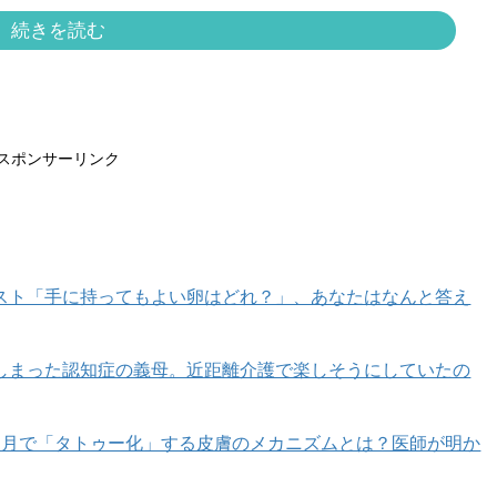
続きを読む
、素材感の助けを借りたい
ろに言われた言葉が結構な呪いになっています。
スポンサーリンク
、でも履いていいのかな」と逡巡していましたが、セット
ブレーならば間違いない。しかも、ありそうでなさそうな
スト「手に持ってもよい卵はどれ？」、あなたはなんと答え
と抜けたオトナのかわいらしさを演出するオーバーサイズ
はシャンブレーで登場しました。美しい落ち感、着回しパ
しまった認知症の義母。近距離介護で楽しそうにしていたの
カ月で「タトゥー化」する皮膚のメカニズムとは？医師が明か