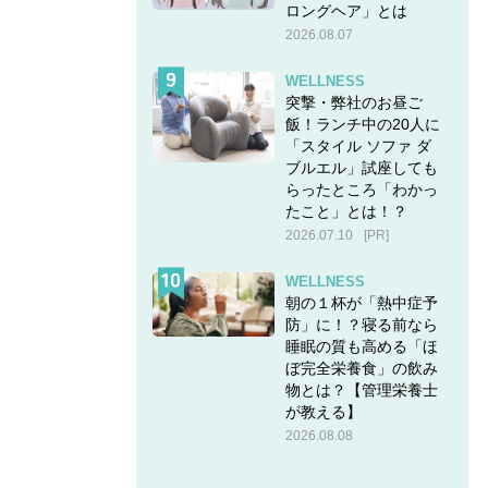
ロングヘア」とは
2026.08.07
WELLNESS
突撃・弊社のお昼ご
飯！ランチ中の20人に
「スタイル ソファ ダ
ブルエル」試座しても
らったところ「わかっ
たこと」とは！？
2026.07.10
[PR]
WELLNESS
朝の１杯が「熱中症予
防」に！？寝る前なら
睡眠の質も高める「ほ
ぼ完全栄養食」の飲み
物とは？【管理栄養士
が教える】
2026.08.08