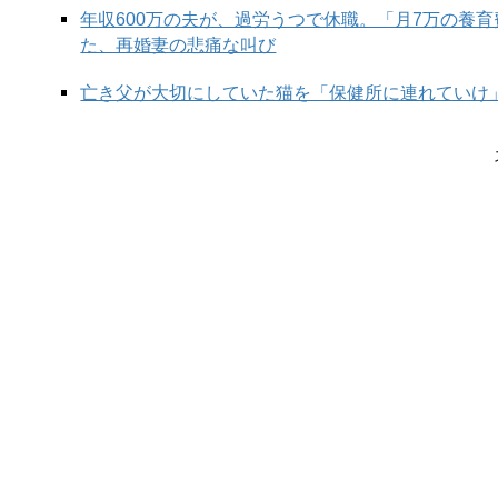
年収600万の夫が、過労うつで休職。「月7万の養
た、再婚妻の悲痛な叫び
亡き父が大切にしていた猫を「保健所に連れていけ