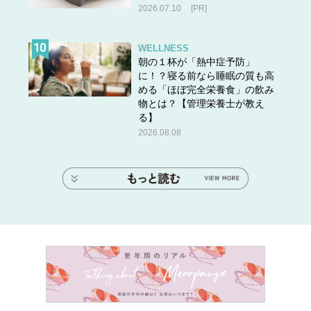
2026.07.10
[PR]
WELLNESS
たとえ買ってしまっても、右のイラストコーデのようにテ
朝の１杯が「熱中症予防」
ーパードパンツやスキニーといった細めのボトムスで合わ
に！？寝る前なら睡眠の質も高
める「ほぼ完全栄養食」の飲み
せるとバランスよく見えます。しかし、左のイラストコー
物とは？【管理栄養士が教え
デのようにワイドパンツやフワッとしたフレアスカートで
る】
合わせると太って見えたり、野暮ったくも感じます。そし
2026.08.08
てアウターの相性にも注意です。ロングアウターを羽織っ
てしまうとシャツのレイヤード部分が一層目立ってしま
い、なんだか腹巻っぽく見えてバランス悪く見えます。な
のでショート丈のアウターを選んであげると失敗しませ
ん。
たくさん着回したい方、スタイルに自信がない方にはおス
スメできないアイテムですが、今季だけ着倒すのであれば
買ってもいいプチプラアイテムです。