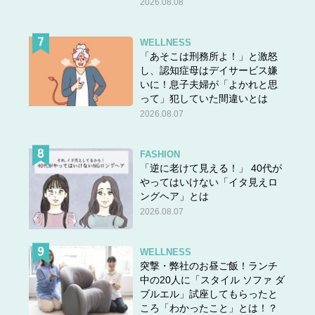
2026.08.08
ツやフレアパンツ、フワッとしたフレアスカートで合わせ
た着こなしはスタイルがいい人しか似合いません。なので
WELLNESS
思っているより高度で難しい流行アイテムです。
「あそこは刑務所よ！」と激怒
し、認知症母はデイサービス嫌
いに！息子夫婦が「よかれと思
って」犯していた間違いとは
たとえ買ってしまっても…？
2026.08.07
FASHION
「逆に老けて見える！」 40代が
やってはいけない「イタ見えロ
ングヘア」とは
2026.08.07
WELLNESS
突撃・弊社のお昼ご飯！ランチ
中の20人に「スタイル ソファ ダ
ブルエル」試座してもらったと
ころ「わかったこと」とは！？