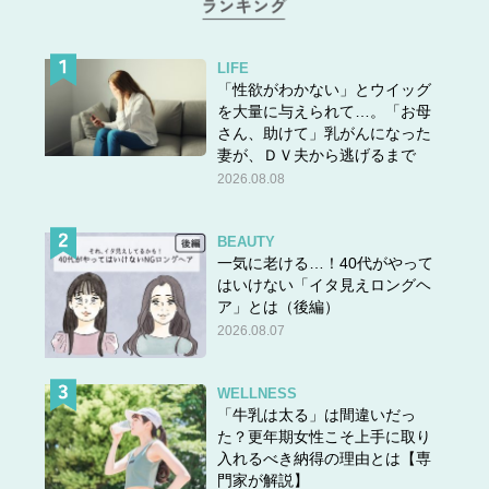
毎年と言っていいほどGUから出ているフリルネックとレ
ースのアイテムですが、アラフォーには危険。見ての通り
LIFE
「可愛すぎるし若すぎる」からです。イラスト左側のよう
「性欲がわかない」とウイッグ
に袖のパフスリーブが二の腕を強調し、流行のくすみ色や
を大量に与えられて…。「お母
ベージュ色は顔がぼやけで見えます。それじゃあ黒ならい
さん、助けて」乳がんになった
妻が、ＤＶ夫から逃げるまで
いんじゃない？って思いますが、黒や白といったモノトー
2026.08.08
ンはロリータっぽく見えてしまうのは私だけでしょう
か…？どうしても流行の可愛いアイテムを着たいのであれ
ば、イラスト右側のようにネックはフリルなしのシアート
BEAUTY
ップスにジャケットで合わせてみてはいかがでしょうか？
一気に老ける…！40代がやって
はいけない「イタ見えロングヘ
ア」とは（後編）
2026.08.07
その3：NG!シャツとドッキングしてあるプルオー
バー
WELLNESS
「牛乳は太る」は間違いだっ
た？更年期女性こそ上手に取り
入れるべき納得の理由とは【専
門家が解説】