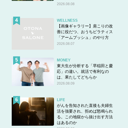
2026.08.08
WELLNESS
【画像ギャラリー】肩こりの改
善に役だつ、おうちピラティス
「アームプッシュ」のやり方
2026.08.07
MONEY
東大生が分析する「早稲田と慶
応」の違い。就活で有利なの
は、果たしてどちらか
ダブルフェイスヘムコンビネーションプルオーバーとダブ
2026.08.09
ルフェイススリーブコンビネーションプルオーバー。シャ
ツとプルオーバーがドッキングしてあり、簡単にレイヤー
LIFE
ドコーデができますが、シャツ部分の取り外しができない
がんを告知された直後も夫婦生
為プルオーバーを着回しすることができません。そして何
活を強要され、拒めば怒鳴られ
より、いろんなボトムスとの組み合わせが少なく感じま
る。この地獄から抜け出す方法
す。思いつくだけでスキニーやテーパードパンツだけ。こ
はあるのか
のアイテムを着たスナップ写真を見ましたが、ワイドパン