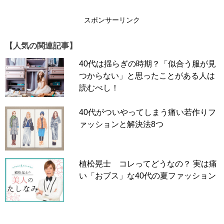
スポンサーリンク
【人気の関連記事】
40代は揺らぎの時期？「似合う服が見
つからない」と思ったことがある人は
読むべし！
40代がついやってしまう痛い若作りフ
流行のくすみ色をはじめとして、取り入れてみたいキレイ
ァッションと解決法8つ
色ですが、GUといったファストファッションで買うには
注意が必要です。実際グリーン系のキレイ色ボトムを購入
してみましたが、脇の縫い方が雑で目立ち、安っぽく見え
植松晃士 コレってどうなの？ 実は痛
てしまうな…というのが感想です。ファストファッション
い「おブス」な40代の夏ファッション
は大量生産なので致し方無いですが…。個人的見解です
が、キレイ色といった明るい色や薄い色は縫い目の粗さが
目立ち、黒やネイビーといったベーシック色はあまり目立
たなく高見えするので、選ぶ時注意してみてください。