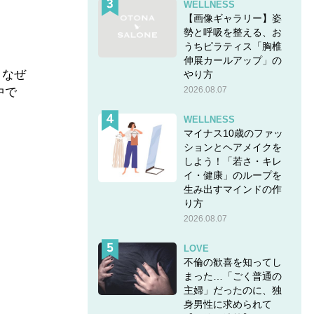
WELLNESS
【画像ギャラリー】姿
勢と呼吸を整える、お
うちピラティス「胸椎
伸展カールアップ」の
まなぜ
やり方
2026.08.07
中で
WELLNESS
マイナス10歳のファッ
ションとヘアメイクを
しよう！「若さ・キレ
イ・健康」のループを
生み出すマインドの作
り方
2026.08.07
LOVE
不倫の歓喜を知ってし
まった…「ごく普通の
主婦」だったのに、独
身男性に求められて