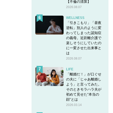
【不倫の清算】
2026.08.07
WELLNESS
「引きこもり」「昼夜
逆転」別人のように変
わってしまった認知症
の義母。近距離介護で
楽しそうにしていたの
に一変させた出来事と
は
2026.08.07
LIFE
「離婚だ！」が口ぐせ
の夫に「じゃあ離婚し
よう」と言ってみた。
そのときモラハラ夫が
初めて見せた“本当の
顔”とは
2026.03.14