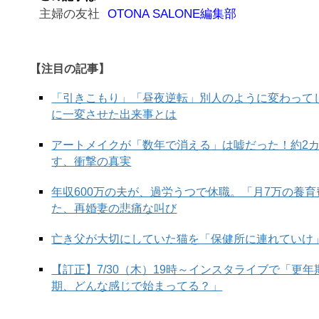
主婦の友社
OTONA SALONE編集部
【注目の記事】
「引きこもり」「昼夜逆転」別人のように変わって
に一変させた出来事とは
アートメイクが「数年で消える」は嘘だった！約2
す、衝撃の真実
年収600万の夫が、過労うつで休職。「月7万の養
た、再婚妻の悲痛な叫び
亡き父が大切にしていた猫を「保健所に連れていけ
【訂正】7/30（木）19時～インスタライブで「更
期、どんな感じで始まってる？」