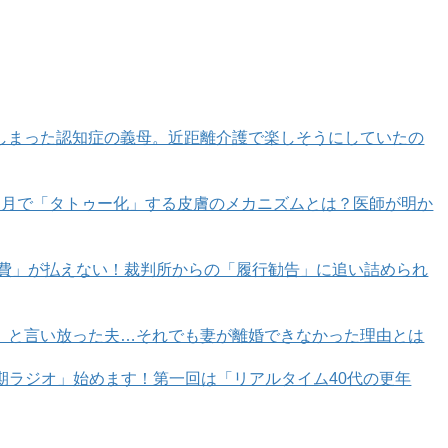
しまった認知症の義母。近距離介護で楽しそうにしていたの
カ月で「タトゥー化」する皮膚のメカニズムとは？医師が明か
育費」が払えない！裁判所からの「履行勧告」に追い詰められ
」と言い放った夫…それでも妻が離婚できなかった理由とは
年期ラジオ」始めます！第一回は「リアルタイム40代の更年