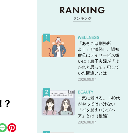
WELLNESS
「あそこは刑務所
よ！」と激怒し、認知
症母はデイサービス嫌
いに！息子夫婦が「よ
かれと思って」犯して
いた間違いとは
2026.08.07
BEAUTY
一気に老ける…！40代
!？
がやってはいけない
「イタ見えロングヘ
ア」とは（後編）
2026.08.07