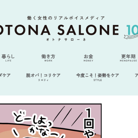
ダケア
脱オバ！コリケア
今度こそ！姿勢をケア
リエリィ
STYLE