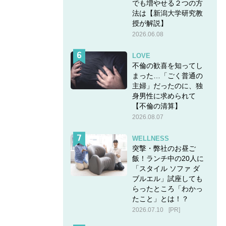
でも増やせる２つの方
法は【新潟大学研究教
授が解説】
2026.06.08
LOVE
不倫の歓喜を知ってし
まった…「ごく普通の
主婦」だったのに、独
身男性に求められて
【不倫の清算】
2026.08.07
WELLNESS
突撃・弊社のお昼ご
飯！ランチ中の20人に
「スタイル ソファ ダ
ブルエル」試座しても
らったところ「わかっ
たこと」とは！？
2026.07.10
[PR]