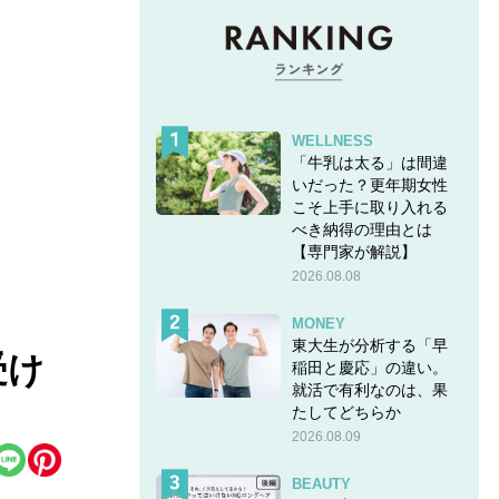
WELLNESS
「牛乳は太る」は間違
いだった？更年期女性
こそ上手に取り入れる
べき納得の理由とは
【専門家が解説】
2026.08.08
MONEY
東大生が分析する「早
受け
稲田と慶応」の違い。
就活で有利なのは、果
たしてどちらか
2026.08.09
BEAUTY