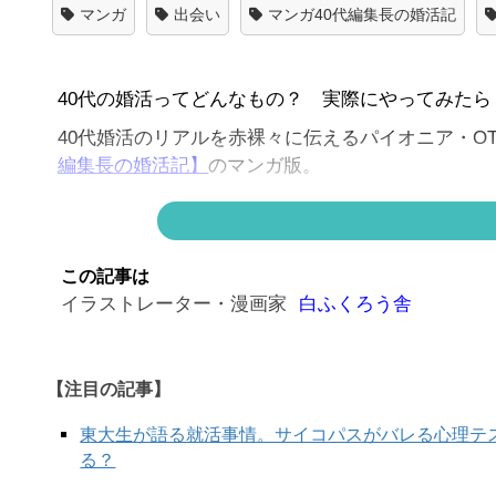
マンガ
出会い
マンガ40代編集長の婚活記
40代の婚活ってどんなもの？ 実際にやってみたら
40代婚活のリアルを赤裸々に伝えるパイオニア・OT
編集長の婚活記】
のマンガ版。
マンガ版の現在は、仕事（？）で知り合ったジェン
連続でお届け！
この記事は
イラストレーター・漫画家
白ふくろう舎
【注目の記事】
東大生が語る就活事情。サイコパスがバレる心理テ
る？