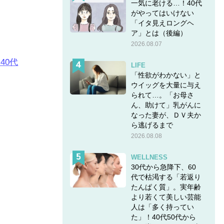
一気に老ける…！40代
がやってはいけない
「イタ見えロングヘ
ア」とは（後編）
2026.08.07
40代
LIFE
「性欲がわかない」と
ウイッグを大量に与え
様を3話
られて…。「お母さ
ん、助けて」乳がんに
なった妻が、ＤＶ夫か
ら逃げるまで
2026.08.08
WELLNESS
30代から急降下、60
代で枯渇する「若返り
たんぱく質」。実年齢
より若くて美しい芸能
人は「多く持ってい
た」！40代50代から