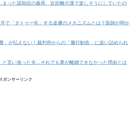
しまった認知症の義母。近距離介護で楽しそうにしていたの
カ月で「タトゥー化」する皮膚のメカニズムとは？医師が明か
育費」が払えない！裁判所からの「履行勧告」に追い詰められ
記事一覧はコチラ
」と言い放った夫…それでも妻が離婚できなかった理由とは
0代編集長の婚活記#600】
スポンサーリンク