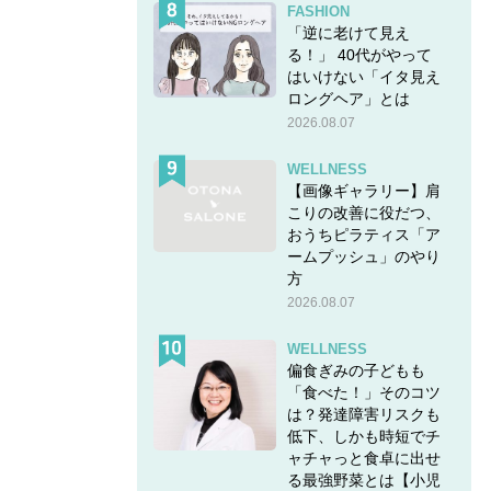
FASHION
「逆に老けて見え
る！」 40代がやって
はいけない「イタ見え
ロングヘア」とは
2026.08.07
WELLNESS
【画像ギャラリー】肩
こりの改善に役だつ、
おうちピラティス「ア
ームプッシュ」のやり
方
2026.08.07
WELLNESS
偏食ぎみの子どもも
「食べた！」そのコツ
は？発達障害リスクも
低下、しかも時短でチ
ャチャっと食卓に出せ
る最強野菜とは【小児