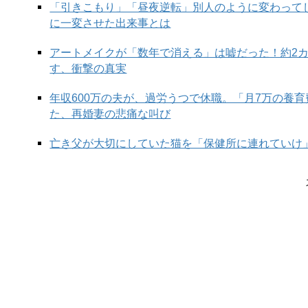
「引きこもり」「昼夜逆転」別人のように変わって
に一変させた出来事とは
アートメイクが「数年で消える」は嘘だった！約2
す、衝撃の真実
年収600万の夫が、過労うつで休職。「月7万の養
た、再婚妻の悲痛な叫び
亡き父が大切にしていた猫を「保健所に連れていけ
【マンガ4