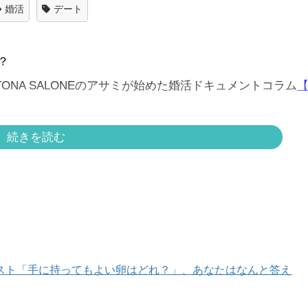
婚活
デート
？
ONA SALONEのアサミが始めた婚活ドキュメントコラム
【
トルさん（49歳・アーティスト・バツイチ）との婚活の模
続きを読む
スト「手に持ってもよい卵はどれ？」、あなたはなんと答え