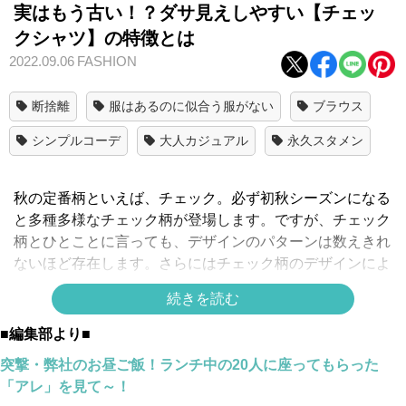
実はもう古い！？ダサ見えしやすい【チェッ
クシャツ】の特徴とは
2022.09.06
FASHION
断捨離
服はあるのに似合う服がない
ブラウス
シンプルコーデ
大人カジュアル
永久スタメン
秋の定番柄といえば、チェック。必ず初秋シーズンになる
と多種多様なチェック柄が登場します。ですが、チェック
柄とひとことに言っても、デザインのパターンは数えきれ
ないほど存在します。さらにはチェック柄のデザインによ
っては古見え・ダサ見えしてしまうアイテムも。そこで今
続きを読む
回は、今着ると古い？ダサ見えしやすいチェックシャツを
ご紹介します。
■編集部より■
突撃・弊社のお昼ご飯！ランチ中の20人に座ってもらった
「アレ」を見て～！
細身シルエットのバッファローチェック