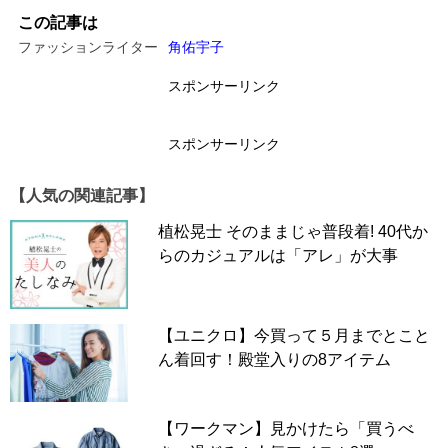
この記事は
ファッションライター
角佑宇子
スポンサーリンク
スポンサーリンク
【人気の関連記事】
植松晃士 そのままじゃ普段着! 40代か
らのカジュアルは「アレ」が大事
【ユニクロ】今買って５月までとこと
ん着回す！殿堂入りの8アイテム
赤と黒の大きな格子柄が特徴的なアメカジを代表するバッ
ファローチェック。バッファローチェック自体は流行り廃
【ワークマン】見かけたら「買うべ
りを感じさせない定番デザインなのですが、問題はシャツ