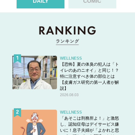
DAILY
COMIC
WELLNESS
【恐怖】夏の体臭の犯人は「ト
イレのあのニオイ」と同じ！？
特に注意すべき体の部位とは
【皮膚ガス研究の第一人者が解
説】
2026.08.03
筆者の記憶が正しければ2015年前後に一時期プチブーム
となったのがウィンドペーンチェック柄のシャツ。ウィン
WELLNESS
ドペーンは、窓の格子に似ていることから名前がつけられ
「あそこは刑務所よ！」と激怒
し、認知症母はデイサービス嫌
た英国の伝統的なチェック柄です。他のチェック柄との大
いに！息子夫婦が「よかれと思
きな違いは、シンプルな格子柄・単色使いで、キャリア服