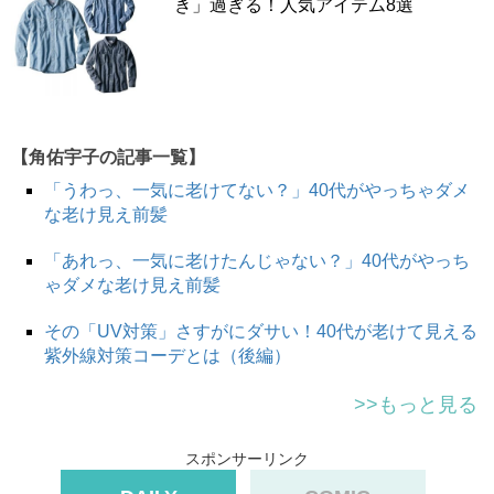
き」過ぎる！人気アイテム8選
のシルエット。レディース服は今でこそ、メンズライクな
オーバーサイズシルエットが多いですが5年以上前までは
細身のシルエットが基本でした。
そのため、ダボっとゆるく着こなしてなんぼのバッファロ
【角佑宇子の記事一覧】
ーチェックシャツをレディース仕様の細身シャツで着こな
「うわっ、一気に老けてない？」40代がやっちゃダメ
すと、なんとなく今のトレンドから外れた絶妙な時代遅れ
な老け見え前髪
感が出てしまいます。また、バッファローチェック自体、
カジュアル色の強いアイテムなので一歩間違えると子ども
「あれっ、一気に老けたんじゃない？」40代がやっち
っぽく見えやすく、着こなし方にもやや注意が必要です
ゃダメな老け見え前髪
ね。新たにチェックシャツを購入する場合は、チェックの
柄が大きすぎないデザインを選ぶと良さそうです。
その「UV対策」さすがにダサい！40代が老けて見える
紫外線対策コーデとは（後編）
>>もっと見る
キャリア層に人気だったウィンドペーンチェックシ
ャツ
スポンサーリンク