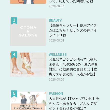
って」犯していた間違いとは
としても親しまれている点。
2026.08.07
大人の女性がもっとも取り入れやすいチェック柄といって
BEAUTY
【画像ギャラリー】使用アイテ
も過言ではありません。それなのに、ちょっと古臭いとい
ムはこちら！セザンヌの神ハイ
うイメージが出てしまうのは、今のトレンドデザインから
ライト３種
外れてしまっているから。今季の春夏はマドラスチェック
2026.08.04
など、色が多くて格子のパターンも複雑なデザインが流行
しました。秋冬は、タータンチェック、千鳥格子、グレン
WELLNESS
チェックとまた細かく複雑なデザインのチェックが流行す
お風呂でゴシゴシ洗っても落ち
るのでシンプルなウィンドペーンチェックは少し毛色が違
ません！40代50代の「夏の体臭
った印象に。
対策」に効果的な食品とは【皮
膚ガス研究の第一人者が解説】
2026.08.06
物持ちが良い方は、かつて流行っていた時期に購入したウ
ィンドペーンチェックシャツがクローゼットに残っている
FASHION
可能性があるので、見つけた場合はそろそろサヨナラを。
大人世代が【Tシャツワンピ】を
今っぽく着るなら、どんなデザ
イン？合わせる小物は？