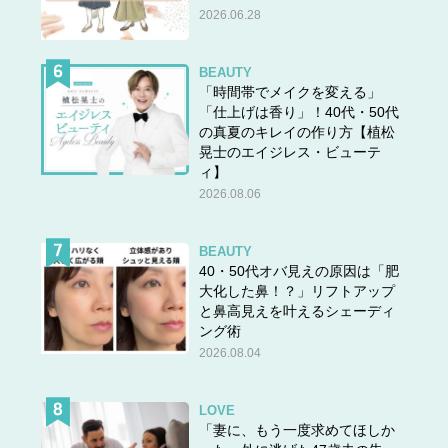
2026.06.28
定番とはいえ、デザインパターンに変化が生じる
チェックはいつの時代も変わらず存在する定番柄。しか
BEAUTY
し、チェックのパターンには多少の流行り廃りがありま
「時間帯でメイクを変える」
「仕上げは香り」！40代・50代
す。10年前はタータンチェックが流行っていたのに、今じ
の真夏のキレイの作り方【植松
ゃ全く流行らない……ということが往々にしてあるので、
晃士のエイジレス・ビューテ
定番といえど安心しきるのは要注意！そのシーズンで流行
ィ】
している柄の特徴と反対に流行っていない柄の特徴をしっ
2026.08.06
かり読み解いた上で、手持ち服の整理および買い物を参考
にしてくださいね。
BEAUTY
40・50代オバ見えの原因は「肥
大化した鼻！？」リフトアップ
◆この記事も読まれています
と鼻高見えを叶えるシェーディ
ング術
▶
ヤバッ！子どもオバちゃんに見える!? 捨てるべきサロ
2026.08.04
ペット・オールインワンの特徴とは
LOVE
「妻に、もう一度求めてほしか