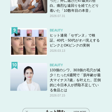
った」外に逃げた47歳夫の告
白。痛烈な遠回りを経てたどり
着いた「10数年目の本音」
2026.07.31
BEAUTY
ヒット連発「セザンヌ」で検
証。40代・50代がオバ見えする
ピンクとOKピンクの実例
2026.03.13
BEAUTY
133個のシワ、303個の毛穴が減
少！たった6週間で「肌年齢が最
大マイナス7歳」を叶えた。圧倒
的に今日本人が摂取不足してい
る食品とは
2026.07.15