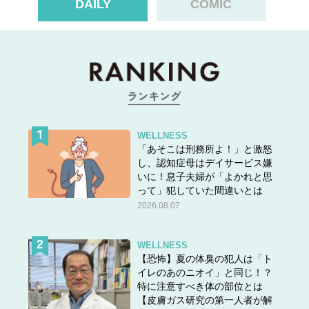
DAILY
COMIC
WELLNESS
「あそこは刑務所よ！」と激怒
し、認知症母はデイサービス嫌
いに！息子夫婦が「よかれと思
って」犯していた間違いとは
2026.08.07
スポンサーリンク
WELLNESS
【恐怖】夏の体臭の犯人は「ト
イレのあのニオイ」と同じ！？
▶▶次のページ：
更年期「去年の服が似合わなくな
特に注意すべき体の部位とは
る…？」驚きの現象って 後編
【皮膚ガス研究の第一人者が解