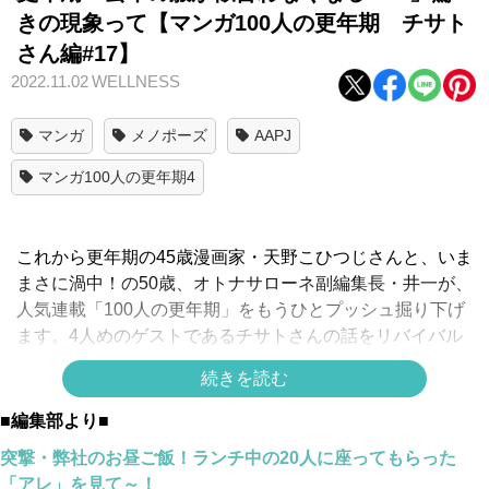
きの現象って【マンガ100人の更年期 チサト
さん編#17】
2022.11.02
WELLNESS
マンガ
メノポーズ
AAPJ
マンガ100人の更年期4
これから更年期の45歳漫画家・天野こひつじさんと、いま
まさに渦中！の50歳、オトナサローネ副編集長・井一が、
人気連載「100人の更年期」をもうひとプッシュ掘り下げ
ます。4人めのゲストであるチサトさんの話をリバイバル
配信！
続きを読む
スポンサーリンク
■編集部より■
突撃・弊社のお昼ご飯！ランチ中の20人に座ってもらった
「アレ」を見て～！