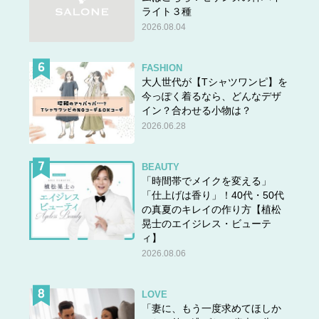
ライト３種
『
マンガ100人の更年期①
』天野こひつじ・著 880円＋
2026.08.04
税／主婦の友社
各電子書店で好評発売中。
FASHION
大人世代が【Tシャツワンピ】を
Kindle Unlimited会員なら無料で読めます！→
こちらから
今っぽく着るなら、どんなデザ
イン？合わせる小物は？
2026.06.28
BEAUTY
「時間帯でメイクを変える」
「仕上げは香り」！40代・50代
の真夏のキレイの作り方【植松
晃士のエイジレス・ビューテ
ィ】
2026.08.06
LOVE
「妻に、もう一度求めてほしか