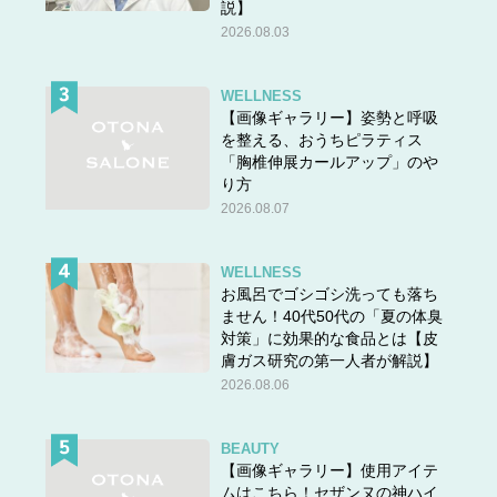
説】
前の話
＜＜＜
2026.08.03
＊
連載一覧へ
WELLNESS
【画像ギャラリー】姿勢と呼吸
◆『マンガ100人の更年期』が電子書籍になりました！◆
を整える、おうちピラティス
「胸椎伸展カールアップ」のや
り方
2026.08.07
WELLNESS
お風呂でゴシゴシ洗っても落ち
ません！40代50代の「夏の体臭
対策」に効果的な食品とは【皮
膚ガス研究の第一人者が解説】
2026.08.06
BEAUTY
【画像ギャラリー】使用アイテ
ムはこちら！セザンヌの神ハイ