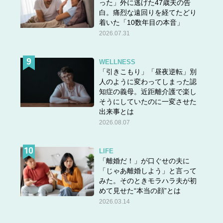
った」外に逃げた47歳夫の告
白。痛烈な遠回りを経てたどり
着いた「10数年目の本音」
2026.07.31
WELLNESS
「引きこもり」「昼夜逆転」別
人のように変わってしまった認
知症の義母。近距離介護で楽し
そうにしていたのに一変させた
出来事とは
2026.08.07
LIFE
「離婚だ！」が口ぐせの夫に
「じゃあ離婚しよう」と言って
みた。そのときモラハラ夫が初
めて見せた“本当の顔”とは
2026.03.14