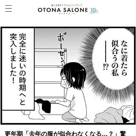
更年期「去年の服が似合わなくなる…？」驚