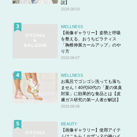
説】
前の話
＜＜＜
2026.08.03
＊
連載一覧へ
WELLNESS
【画像ギャラリー】姿勢と呼吸
◆『マンガ100人の更年期』が電子書籍になりました！◆
を整える、おうちピラティス
「胸椎伸展カールアップ」のや
り方
2026.08.07
WELLNESS
お風呂でゴシゴシ洗っても落ち
ません！40代50代の「夏の体臭
対策」に効果的な食品とは【皮
膚ガス研究の第一人者が解説】
2026.08.06
BEAUTY
【画像ギャラリー】使用アイテ
ムはこちら！セザンヌの神ハイ