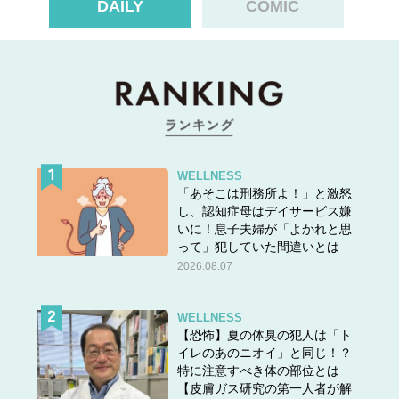
DAILY
COMIC
WELLNESS
「あそこは刑務所よ！」と激怒
し、認知症母はデイサービス嫌
いに！息子夫婦が「よかれと思
って」犯していた間違いとは
2026.08.07
WELLNESS
スポンサーリンク
【恐怖】夏の体臭の犯人は「ト
イレのあのニオイ」と同じ！？
▶▶次のページ：
わかりにくい！不調の原因、更年期な
特に注意すべき体の部位とは
の？それとも…？ 後編
【皮膚ガス研究の第一人者が解