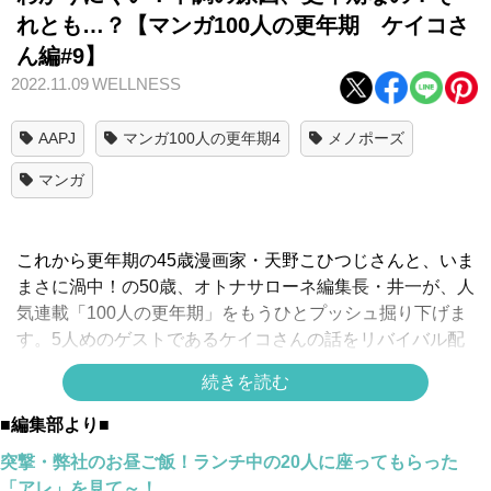
れとも…？【マンガ100人の更年期 ケイコさ
ん編#9】
2022.11.09
WELLNESS
AAPJ
マンガ100人の更年期4
メノポーズ
マンガ
これから更年期の45歳漫画家・天野こひつじさんと、いま
まさに渦中！の50歳、オトナサローネ編集長・井一が、人
気連載「100人の更年期」をもうひとプッシュ掘り下げま
す。5人めのゲストであるケイコさんの話をリバイバル配
信！
続きを読む
スポンサーリンク
■編集部より■
突撃・弊社のお昼ご飯！ランチ中の20人に座ってもらった
「アレ」を見て～！