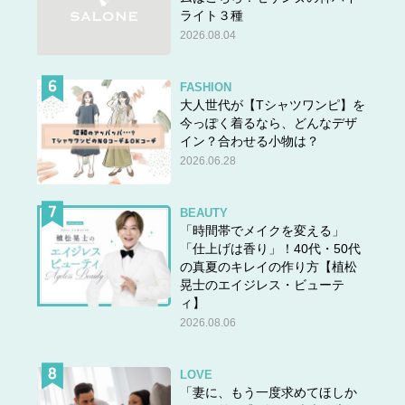
ライト３種
2026.08.04
『
マンガ100人の更年期①
』天野こひつじ・著 880円＋
税／主婦の友社
FASHION
各電子書店で好評発売中。
大人世代が【Tシャツワンピ】を
今っぽく着るなら、どんなデザ
Kindle Unlimited会員なら無料で読めます！→
こちらから
イン？合わせる小物は？
2026.06.28
BEAUTY
「時間帯でメイクを変える」
「仕上げは香り」！40代・50代
の真夏のキレイの作り方【植松
晃士のエイジレス・ビューテ
ィ】
2026.08.06
LOVE
「妻に、もう一度求めてほしか