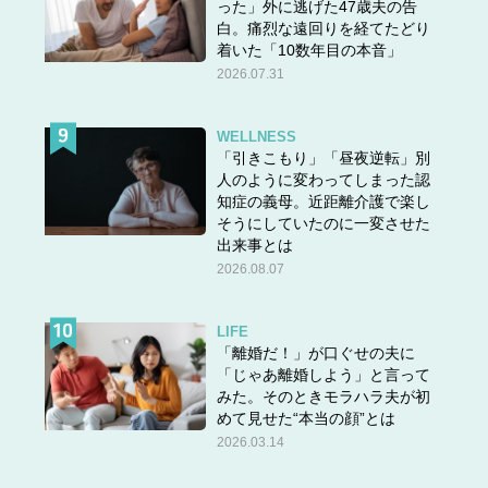
った」外に逃げた47歳夫の告
白。痛烈な遠回りを経てたどり
着いた「10数年目の本音」
2026.07.31
WELLNESS
「引きこもり」「昼夜逆転」別
人のように変わってしまった認
知症の義母。近距離介護で楽し
そうにしていたのに一変させた
出来事とは
2026.08.07
LIFE
「離婚だ！」が口ぐせの夫に
「じゃあ離婚しよう」と言って
みた。そのときモラハラ夫が初
めて見せた“本当の顔”とは
2026.03.14