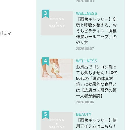
2026.08.03
WELLNESS
【画像ギャラリー】姿
勢と呼吸を整える、お
うちピラティス「胸椎
睡眠マ
伸展カールアップ」の
やり方
2026.08.07
WELLNESS
お風呂でゴシゴシ洗っ
ても落ちません！40代
50代の「夏の体臭対
策」に効果的な食品と
は【皮膚ガス研究の第
一人者が解説】
2026.08.06
BEAUTY
【画像ギャラリー】使
用アイテムはこちら！