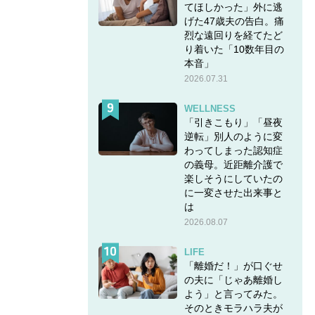
てほしかった」外に逃
げた47歳夫の告白。痛
烈な遠回りを経てたど
り着いた「10数年目の
本音」
2026.07.31
WELLNESS
「引きこもり」「昼夜
逆転」別人のように変
わってしまった認知症
の義母。近距離介護で
楽しそうにしていたの
に一変させた出来事と
は
2026.08.07
LIFE
「離婚だ！」が口ぐせ
の夫に「じゃあ離婚し
よう」と言ってみた。
そのときモラハラ夫が