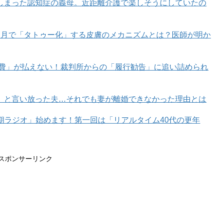
しまった認知症の義母。近距離介護で楽しそうにしていたの
カ月で「タトゥー化」する皮膚のメカニズムとは？医師が明か
育費」が払えない！裁判所からの「履行勧告」に追い詰められ
」と言い放った夫…それでも妻が離婚できなかった理由とは
年期ラジオ」始めます！第一回は「リアルタイム40代の更年
スポンサーリンク