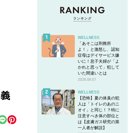
WELLNESS
「あそこは刑務所
よ！」と激怒し、認知
症母はデイサービス嫌
いに！息子夫婦が「よ
かれと思って」犯して
いた間違いとは
2026.08.07
WELLNESS
、義
【恐怖】夏の体臭の犯
人は「トイレのあのニ
オイ」と同じ！？特に
注意すべき体の部位と
は【皮膚ガス研究の第
一人者が解説】