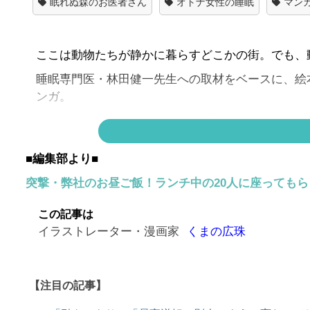
眠れぬ森のお医者さん
オトナ女性の睡眠
マン
ここは動物たちが静かに暮らすどこかの街。でも、
睡眠専門医・林田健一先生への取材をベースに、絵
ンガ。
▶▶
このマンガを1話からイッキ読みする
■編集部より■
突撃・弊社のお昼ご飯！ランチ中の20人に座っても
この記事は
イラストレーター・漫画家
くまの広珠
【注目の記事】