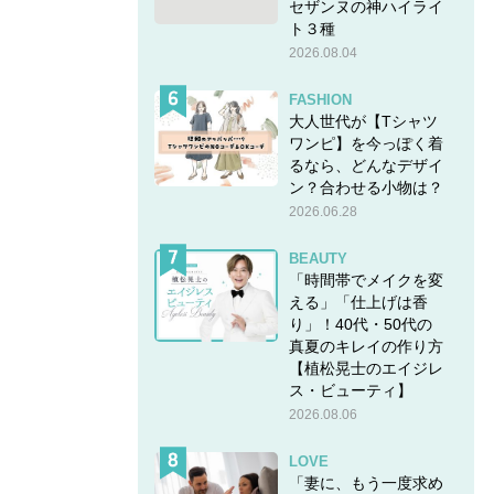
セザンヌの神ハイライ
ト３種
2026.08.04
FASHION
大人世代が【Tシャツ
ワンピ】を今っぽく着
るなら、どんなデザイ
ン？合わせる小物は？
2026.06.28
BEAUTY
「時間帯でメイクを変
える」「仕上げは香
り」！40代・50代の
真夏のキレイの作り方
【植松晃士のエイジレ
ス・ビューティ】
2026.08.06
LOVE
「妻に、もう一度求め