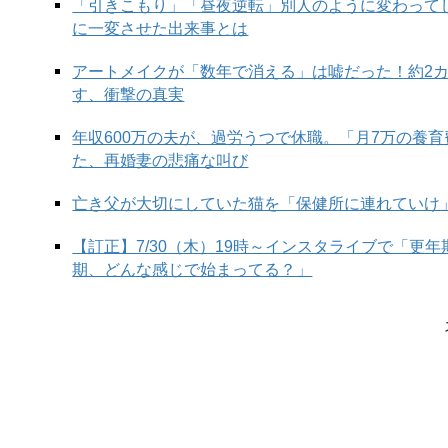
「引きこもり」「昼夜逆転」別人のように変わって
に一変させた出来事とは
アートメイクが「数年で消える」は嘘だった！約2
す、衝撃の真実
年収600万の夫が、過労うつで休職。「月7万の養
た、再婚妻の悲痛な叫び
亡き父が大切にしていた猫を「保健所に連れていけ
【訂正】7/30（木）19時～インスタライブで「更
期、どんな感じで始まってる？」